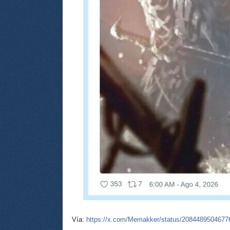
Vía:
https://x.com/Memakker/status/2084489504677