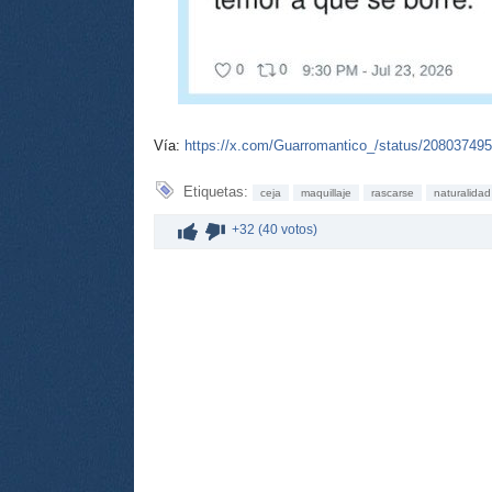
Vía:
https://x.com/Guarromantico_/status/20803749
Etiquetas:
ceja
maquillaje
rascarse
naturalidad
+32 (40 votos)