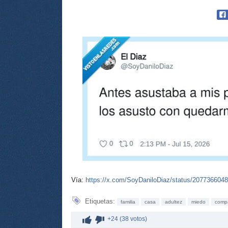
Vía:
https://x.com/SoyDaniloDiaz/status/207736604
Etiquetas:
familia
casa
adultez
miedo
comp
+24 (38 votos)