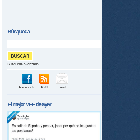
Búsqueda
Búsqueda avanzada
Facebook
RSS
Email
El mejor
VEF
de ayer