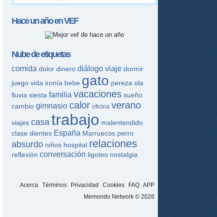
Hace un año en
VEF
tir
ame
Nube de etiquetas
comida
diálogo
viaje
dolor
dinero
dormir
gato
juego
vida
ironía
bebe
pereza
ola
vacaciones
familia
lluvia
siesta
sueño
calor
verano
gimnasio
cambio
oficina
trabajo
casa
viajes
malentendido
España
clase
dientes
Marruecos
perro
relaciones
absurdo
niños
hospital
conversación
reflexión
ligoteo
nostalgia
Acerca
Términos
Privacidad
Cookies
FAQ
APP
Memondo Network © 2026