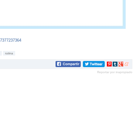
57377237364
rutina
Compartir
Compartir
Compartir
Compar
en
en
en
en
Reportar por inapropiado
Pinterest
tumblr
Google+
mene