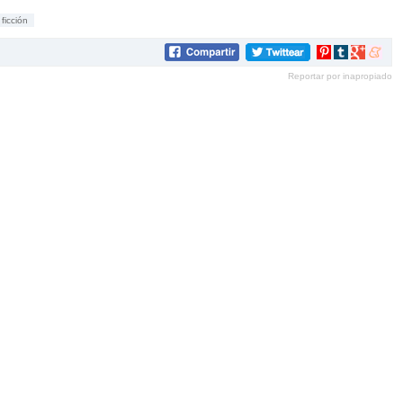
ficción
Compartir
Compartir
Compartir
Compar
en
en
en
en
Reportar por inapropiado
Pinterest
tumblr
Google+
mene