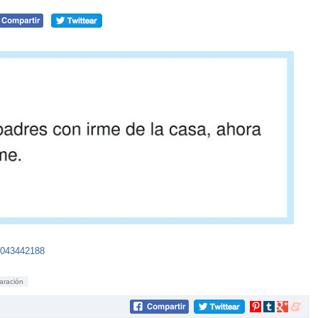
8043442188
aración
Compartir
Compartir
Compartir
Compar
en
en
en
en