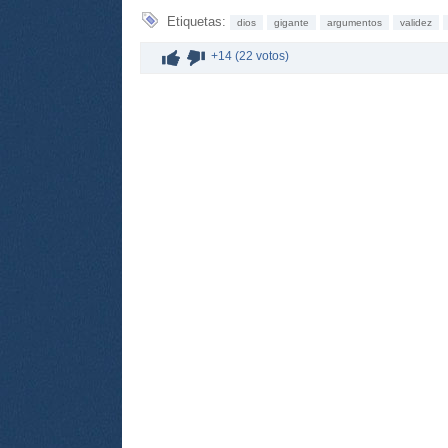
Etiquetas:
dios
gigante
argumentos
validez
+14 (22 votos)