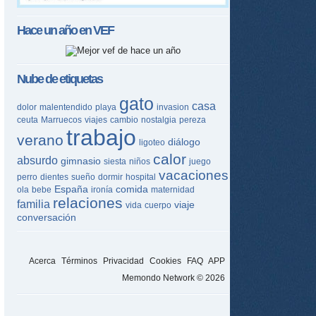
Hace un año en
VEF
Nube de etiquetas
gato
casa
dolor
malentendido
playa
invasion
ceuta
Marruecos
viajes
cambio
nostalgia
pereza
trabajo
verano
diálogo
ligoteo
calor
absurdo
gimnasio
siesta
niños
juego
vacaciones
perro
dientes
sueño
dormir
hospital
España
comida
ola
bebe
ironía
maternidad
relaciones
familia
viaje
vida
cuerpo
conversación
Acerca
Términos
Privacidad
Cookies
FAQ
APP
Memondo Network © 2026