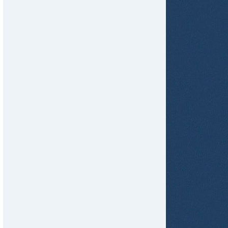
tir
ame