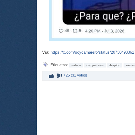
Vía:
https://x.com/soycamarero/status/2073049336
Etiquetas:
trabajo
compañeros
despido
sarca
+25 (31 votos)