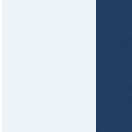
tir
ame