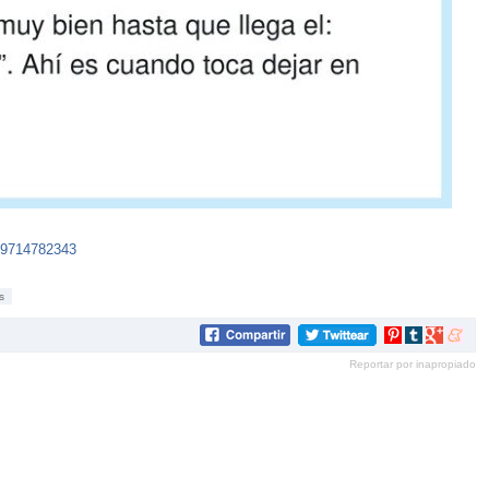
29714782343
s
Compartir
Compartir
Compartir
Compar
en
en
en
en
Reportar por inapropiado
Pinterest
tumblr
Google+
mene