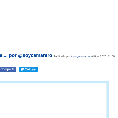
e..., por @soycamarero
Publicado por
topogolforoedor
el 8 jul 2026, 11:30