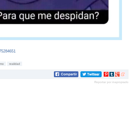
175284651
smo
realidad
Compartir
Compartir
Compartir
Compar
en
en
en
en
Reportar por inapropiado
Pinterest
tumblr
Google+
mene