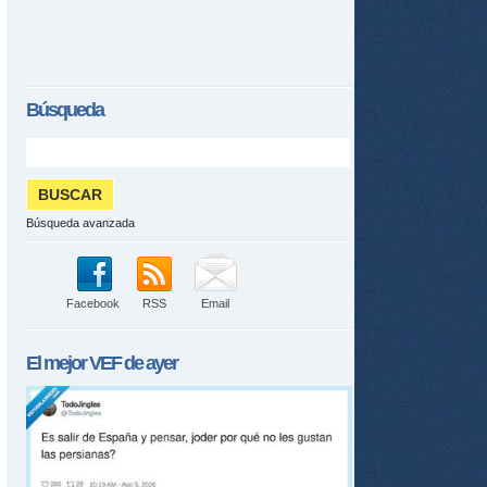
Búsqueda
Búsqueda avanzada
Facebook
RSS
Email
El mejor
VEF
de ayer