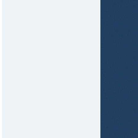
tir
ame