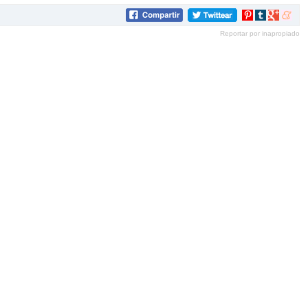
Compartir
Compartir
Compartir
Compar
en
en
en
en
Reportar por inapropiado
Pinterest
tumblr
Google+
mene