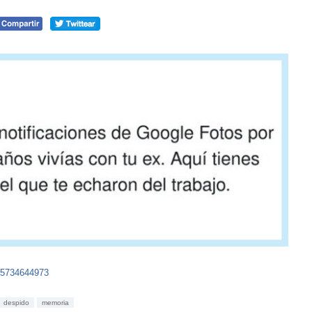
15734644973
despido
memoria