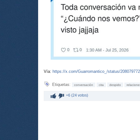
Vía:
https://x.com/Guarromantico_/status/20807977
Etiquetas:
conversación
cita
despido
relacione
+6 (24 votos)