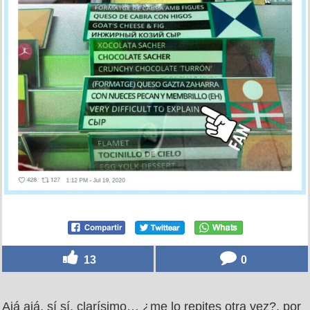
13
0
Ajá ajá, sí sí, clarísimo… ¿me lo repites otra vez?, por