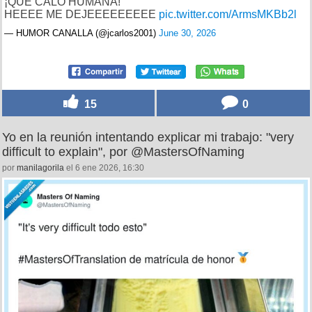
¡QUE CALÓ HUMANA!
HEEEE ME DEJEEEEEEEEE
pic.twitter.com/ArmsMKBb2l
— HUMOR CANALLA (@jcarlos2001)
June 30, 2026
15
0
Yo en la reunión intentando explicar mi trabajo: "very
difficult to explain", por @MastersOfNaming
por
manilagorila
el 6 ene 2026, 16:30