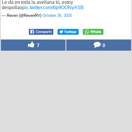
Le da en toda la avellana tú, estoy
despollao
pic.twitter.com/6p9OONyASB
— Rеvеn (@RevenRV)
October 26, 2025
7
0