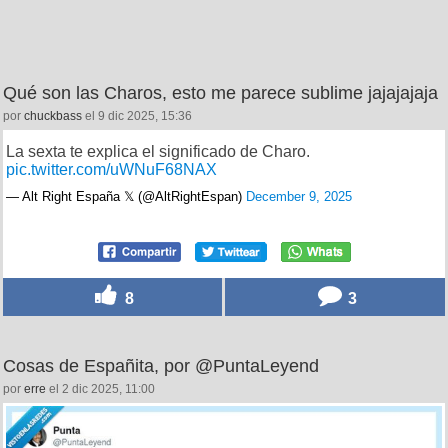
Qué son las Charos, esto me parece sublime jajajajaja
por
chuckbass
el 9 dic 2025, 15:36
La sexta te explica el significado de Charo.
pic.twitter.com/uWNuF68NAX
— Alt Right España 𝕏 (@AltRightEspan)
December 9, 2025
8
3
Cosas de Españita, por @PuntaLeyend
por
erre
el 2 dic 2025, 11:00