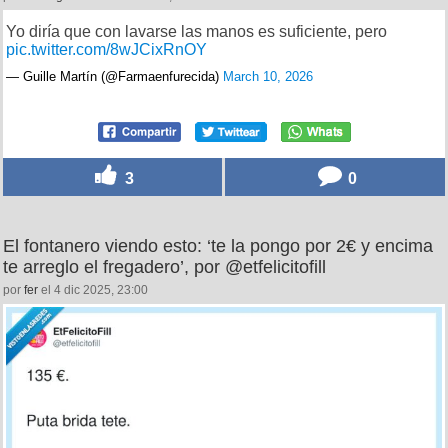
Yo diría que con lavarse las manos es suficiente, pero
pic.twitter.com/8wJCixRnOY
— Guille Martín (@Farmaenfurecida)
March 10, 2026
3
0
El fontanero viendo esto: ‘te la pongo por 2€ y encima
te arreglo el fregadero’, por @etfelicitofill
por
fer
el 4 dic 2025, 23:00