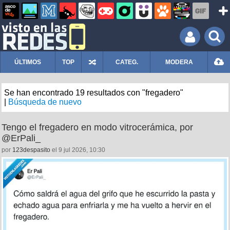
ÚLTIMOS
TOP
CATEG.
MODERA
Se han encontrado 19 resultados con "fregadero"
|
Búsqueda de nuevo
Tengo el fregadero en modo vitrocerámica, por
@ErPali_
por
123despasito
el 9 jul 2026, 10:30