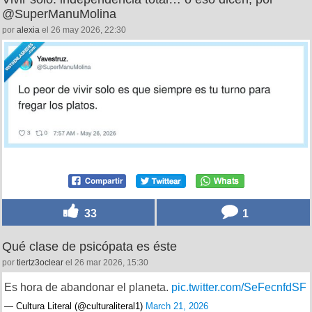
@SuperManuMolina
por
alexia
el 26 may 2026, 22:30
33
1
Qué clase de psicópata es éste
por
tiertz3oclear
el 26 mar 2026, 15:30
Es hora de abandonar el planeta.
pic.twitter.com/SeFecnfdSF
— Cultura Literal (@culturaliteral1)
March 21, 2026