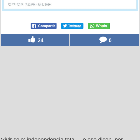
24
0
Vivir solo: independencia total… o eso dicen, por