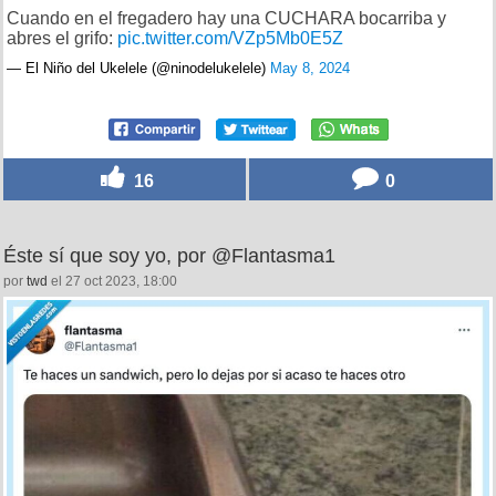
Cuando en el fregadero hay una CUCHARA bocarriba y
abres el grifo:
pic.twitter.com/VZp5Mb0E5Z
— El Niño del Ukelele (@ninodelukelele)
May 8, 2024
16
0
Éste sí que soy yo, por @Flantasma1
por
twd
el 27 oct 2023, 18:00