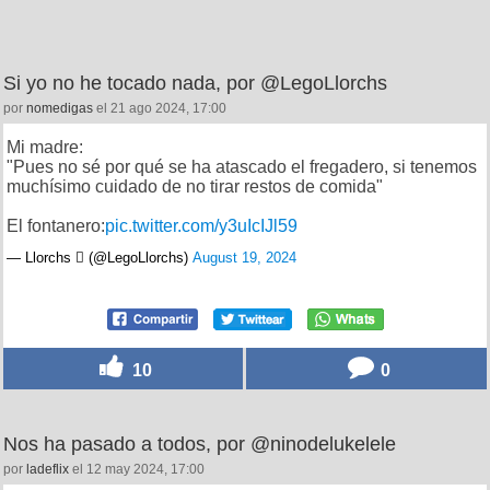
Si yo no he tocado nada, por @LegoLlorchs
por
nomedigas
el 21 ago 2024, 17:00
Mi madre:
"Pues no sé por qué se ha atascado el fregadero, si tenemos
muchísimo cuidado de no tirar restos de comida"
El fontanero:
pic.twitter.com/y3uIcIJl59
— Llorchs  (@LegoLlorchs)
August 19, 2024
10
0
Nos ha pasado a todos, por @ninodelukelele
por
ladeflix
el 12 may 2024, 17:00