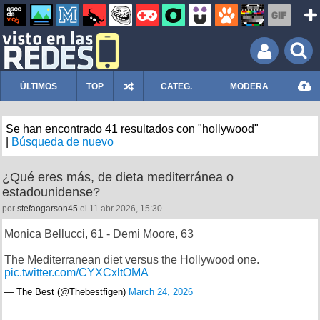
ÚLTIMOS
TOP
CATEG.
MODERA
Se han encontrado 41 resultados con "hollywood"
|
Búsqueda de nuevo
¿Qué eres más, de dieta mediterránea o
estadounidense?
por
stefaogarson45
el 11 abr 2026, 15:30
Monica Bellucci, 61 - Demi Moore, 63
The Mediterranean diet versus the Hollywood one.
pic.twitter.com/CYXCxltOMA
— The Best (@Thebestfigen)
March 24, 2026