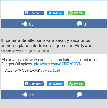
83
3
El cámara de atletismo va a saco, y saca unos
primeros planos de traseros que ni en Hollywood
por
patatabrava
el 31 jul 2024, 18:30
El cámara ya ni se esconde, va con todo, le encantan los
Juegos Olímpicos.
pic.twitter.com/81TtZzG0YN
— Aʟʙᴇʀᴛo (@AlberrtoRM2)
July 28, 2024
25
1