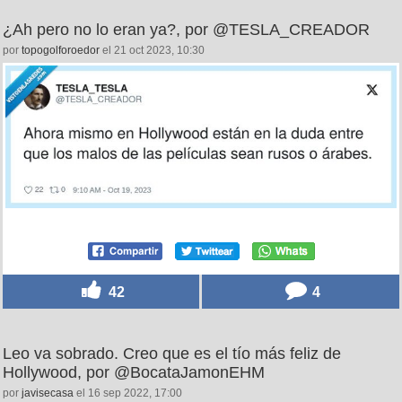
¿Ah pero no lo eran ya?, por @TESLA_CREADOR
por
topogolforoedor
el 21 oct 2023, 10:30
42
4
Leo va sobrado. Creo que es el tío más feliz de
Hollywood, por @BocataJamonEHM
por
javisecasa
el 16 sep 2022, 17:00