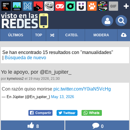
ÚLTIMOS
TOP
CATEG.
MODERA
Se han encontrado 15 resultados con "manualidades"
|
Búsqueda de nuevo
Yo le apoyo, por @En_jupiter_
por
kymeloss2
el 19 may 2026, 21:30
Con razón quiso morirse
pic.twitter.com/Y0iaN5VcHg
— En Júpiter (@En_jupiter_)
May 13, 2026
8
0