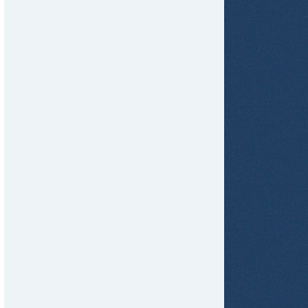
tir
ame