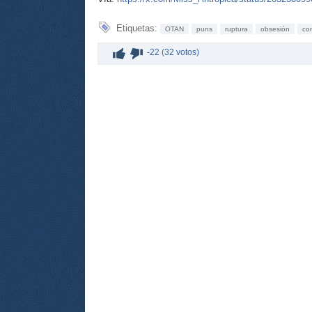
Etiquetas:
OTAN
puns
ruptura
obsesión
co
-22 (32 votos)