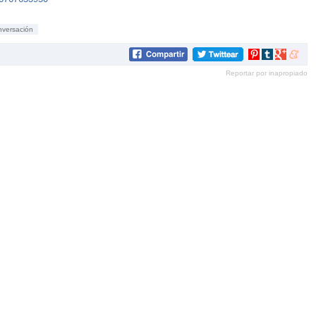
nversación
Compartir
Compartir
Compartir
Compar
en
en
en
en
Reportar por inapropiado
Pinterest
tumblr
Google+
mene