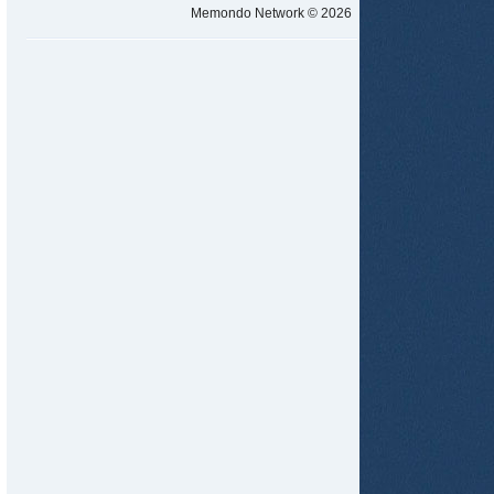
Memondo Network © 2026
tir
ame