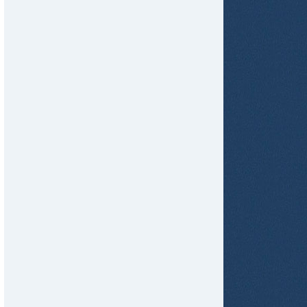
tir
ame