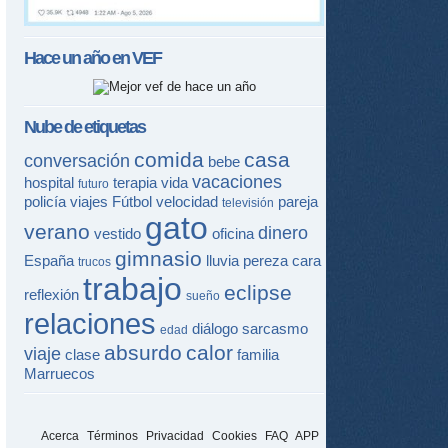
Hace un año en
VEF
Nube de etiquetas
comida
casa
conversación
bebe
vacaciones
hospital
terapia
vida
futuro
policía
viajes
Fútbol
velocidad
pareja
televisión
gato
verano
dinero
vestido
oficina
gimnasio
España
lluvia
pereza
cara
trucos
trabajo
eclipse
reflexión
sueño
relaciones
diálogo
sarcasmo
edad
absurdo
calor
viaje
clase
familia
Marruecos
Acerca
Términos
Privacidad
Cookies
FAQ
APP