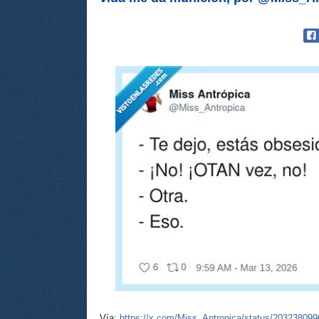
Vía:
https://x.com/Miss_Antropica/status/20323809