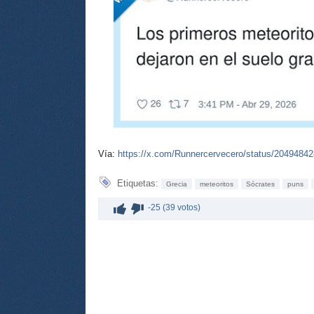
Vía:
https://x.com/Runnercervecero/status/2049484
Etiquetas:
Grecia
meteoritos
Sócrates
puns
-25 (39 votos)