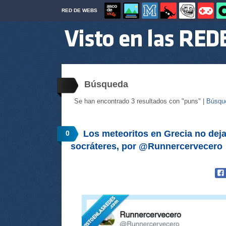
RED DE WEBS
Búsqueda
Se han encontrado 3 resultados con "puns" |
Búsqu
Los meteoritos en Grecia no dej
0
socráteres, por @Runnercervecero