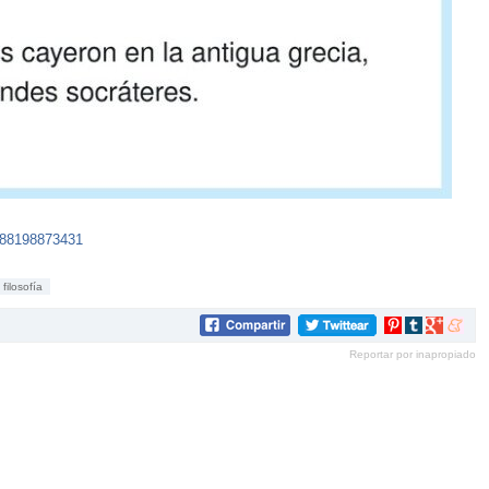
288198873431
filosofía
Compartir
Compartir
Compartir
Compar
en
en
en
en
Reportar por inapropiado
Pinterest
tumblr
Google+
mene