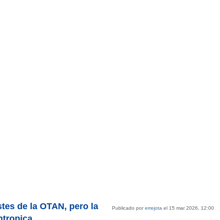
stes de la OTAN, pero la
Publicado por
errejota
el 15 mar 2026, 12:00
ntropica