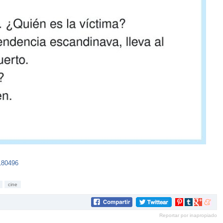
180496
cine
Compartir
Compartir
Compartir
Compar
en
en
en
en
Reportar por inapropiado
Pinterest
tumblr
Google+
mene