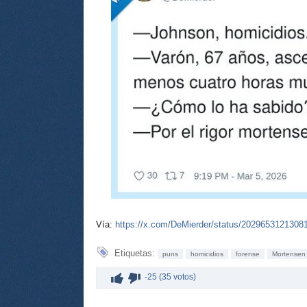
Vía:
https://x.com/DeMierder/status/2029653121308
Etiquetas:
puns
homicidios
forense
Mortensen
-25 (35 votos)