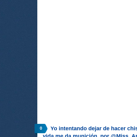
Yo intentando dejar de hacer chi
0
vida me da munición, por @Miss_A