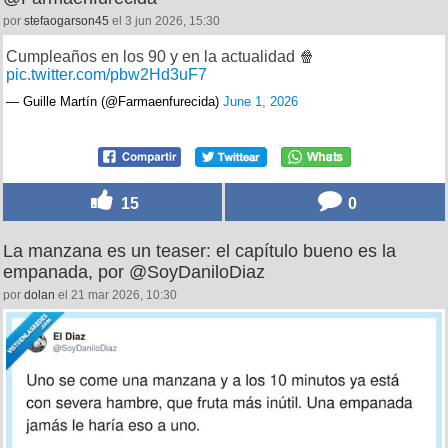
por
stefaogarson45
el 3 jun 2026, 15:30
Cumpleaños en los 90 y en la actualidad 🍿
pic.twitter.com/pbw2Hd3uF7
— Guille Martín (@Farmaenfurecida)
June 1, 2026
15
0
La manzana es un teaser: el capítulo bueno es la
empanada, por @SoyDaniloDiaz
por
dolan
el 21 mar 2026, 10:30