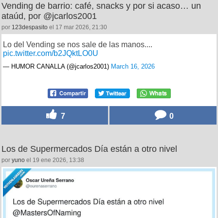
Vending de barrio: café, snacks y por si acaso… un
ataúd, por @jcarlos2001
por
123despasito
el 17 mar 2026, 21:30
Lo del Vending se nos sale de las manos....
pic.twitter.com/b2JQktLO0U
— HUMOR CANALLA (@jcarlos2001)
March 16, 2026
7
0
Los de Supermercados Día están a otro nivel
por
yuno
el 19 ene 2026, 13:38