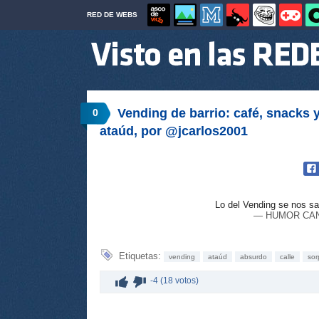
RED DE WEBS
Vending de barrio: café, snacks 
0
ataúd, por @jcarlos2001
Lo del Vending se nos sa
— HUMOR CANA
Etiquetas:
vending
ataúd
absurdo
calle
sor
-4 (18 votos)