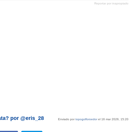
en
en
en
en
Reportar por inapropiado
Pinterest
tumblr
Google+
mene
ata? por @eris_28
Enviado por
topogolforoedor
el 16 mar 2026, 15:20