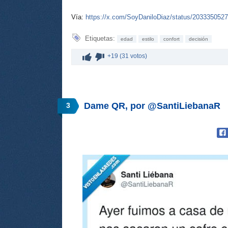
Vía:
https://x.com/SoyDaniloDiaz/status/203335052
Etiquetas:
edad
estilo
confort
decisión
+19 (31 votos)
Dame QR, por @SantiLiebanaR
3