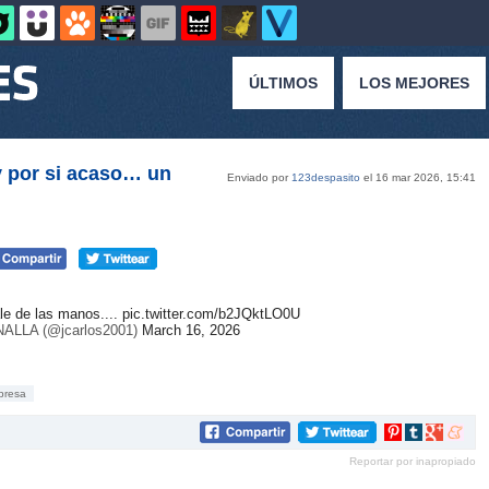
ÚLTIMOS
LOS MEJORES
y por si acaso… un
Enviado por
123despasito
el 16 mar 2026, 15:41
le de las manos....
pic.twitter.com/b2JQktLO0U
LLA (@jcarlos2001)
March 16, 2026
presa
Compartir
Compartir
Compartir
Compar
en
en
en
en
Reportar por inapropiado
Pinterest
tumblr
Google+
mene