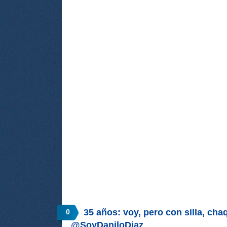
35 años: voy, pero con silla, cha
0
@SoyDaniloDiaz