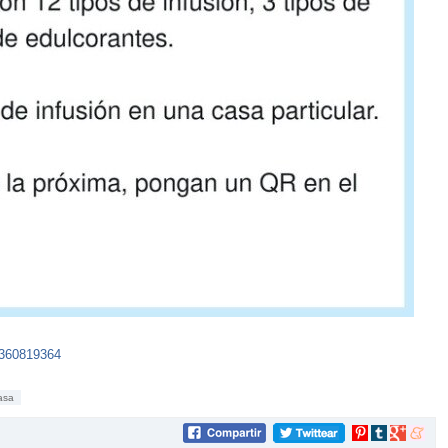
1360819364
asa
Compartir
Compartir
Compartir
Compar