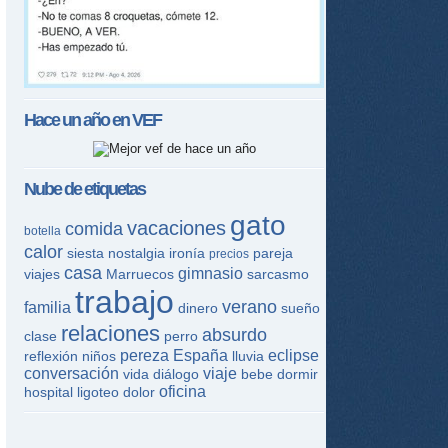
Hace un año en
VEF
Nube de etiquetas
gato
vacaciones
comida
botella
calor
siesta
nostalgia
ironía
pareja
precios
casa
gimnasio
viajes
Marruecos
sarcasmo
trabajo
verano
familia
dinero
sueño
relaciones
absurdo
clase
perro
pereza
España
eclipse
reflexión
niños
lluvia
conversación
viaje
vida
diálogo
bebe
dormir
oficina
hospital
ligoteo
dolor