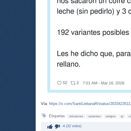
Vía:
https://x.com/SantiLiebanaR/status/203342351
Etiquetas:
infusiones
variantes
amigos
qr
c
-4 (32 votos)