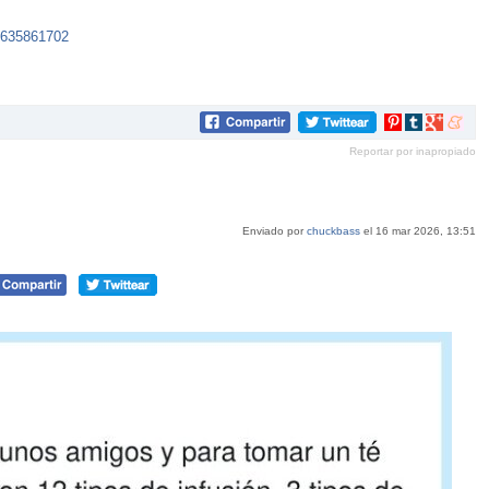
7635861702
Compartir
Compartir
Compartir
Compar
en
en
en
en
Reportar por inapropiado
Pinterest
tumblr
Google+
mene
Enviado por
chuckbass
el 16 mar 2026, 13:51