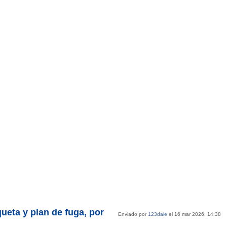
queta y plan de fuga, por
Enviado por
123dale
el 16 mar 2026, 14:38