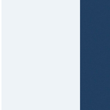
tir
ame