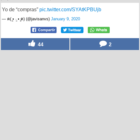
Yo de “compras”
pic.twitter.com/SYAtKPBUjb
— ฅ( ̳• ·̫ • ̳ฅ) (@javisanvs)
January 9, 2020
44
2