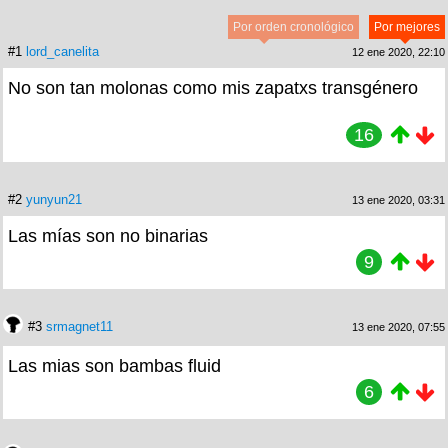
Por orden cronológico
Por mejores
#1
lord_canelita
12 ene 2020, 22:10
No son tan molonas como mis zapatxs transgénero
16
#2
yunyun21
13 ene 2020, 03:31
Las mías son no binarias
9
#3
srmagnet11
13 ene 2020, 07:55
Las mias son bambas fluid
6