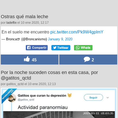
Ostras qué mala leche
por
ladeflix
el 10 ene 2020, 12:17
En el suelo me encuentro
pic.twitter.com/Pk9W4gpImY
— Bronca🍺 (@Broncanismo)
January 9, 2020
45
2
Por la noche suceden cosas en esta casa, por
@gatitos_qctd
por gatitos_qctd el 10 ene 2020, 12:13