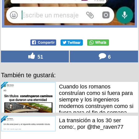
51
6
También te gustará:
Cuando los romanos
construían como si fuera para
siempre y los ingenieros
modernos construyen como si
fuera para el fin de semana,
por @MsCiencia2
La transición a los 30 ser
como:, por @the_raven77