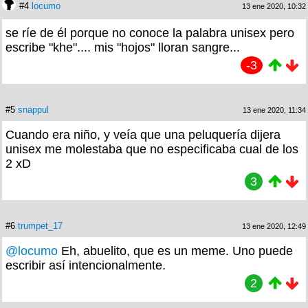
#4
locumo
13 ene 2020, 10:32
se ríe de él porque no conoce la palabra unisex pero
escribe "khe".... mis "hojos" lloran sangre...
-3
#5
snappul
13 ene 2020, 11:34
Cuando era niño, y veía que una peluquería dijera
unisex me molestaba que no especificaba cual de los
2 xD
3
#6
trumpet_17
13 ene 2020, 12:49
@locumo
Eh, abuelito, que es un meme. Uno puede
escribir así intencionalmente.
2