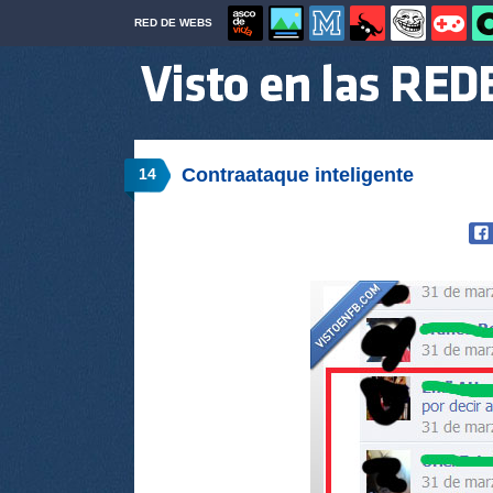
RED DE WEBS
Contraataque inteligente
14