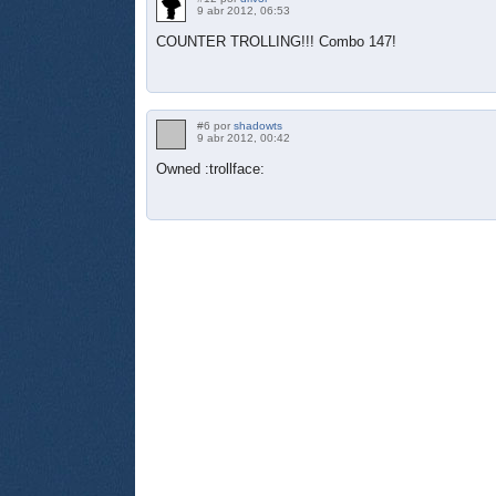
9 abr 2012, 06:53
COUNTER TROLLING!!! Combo 147!
#6 por
shadowts
9 abr 2012, 00:42
Owned :trollface: