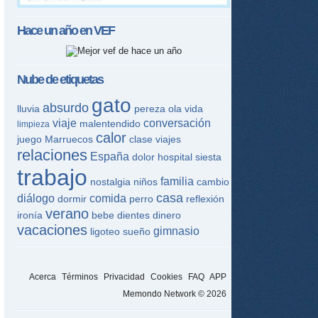
Hace un año en
VEF
Nube de etiquetas
gato
absurdo
lluvia
pereza
ola
vida
viaje
conversación
malentendido
limpieza
calor
juego
Marruecos
clase
viajes
relaciones
España
dolor
hospital
siesta
trabajo
familia
nostalgia
niños
cambio
casa
diálogo
comida
dormir
perro
reflexión
verano
ironía
bebe
dientes
dinero
vacaciones
gimnasio
ligoteo
sueño
Acerca
Términos
Privacidad
Cookies
FAQ
APP
Memondo Network © 2026