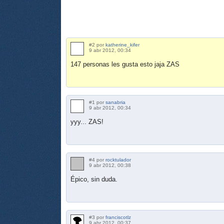
#2 por
katherine_kifer
9 abr 2012, 00:34
147 personas les gusta esto jaja ZAS
#1 por
sanabria
9 abr 2012, 00:34
yyy... ZAS!
#4 por
rocktulador
9 abr 2012, 00:38
Épico, sin duda.
#3 por
franciscotlz
9 abr 2012, 00:37