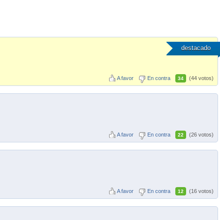
destacado
A favor
En contra
(44 votos)
34
A favor
En contra
(26 votos)
22
A favor
En contra
(16 votos)
12