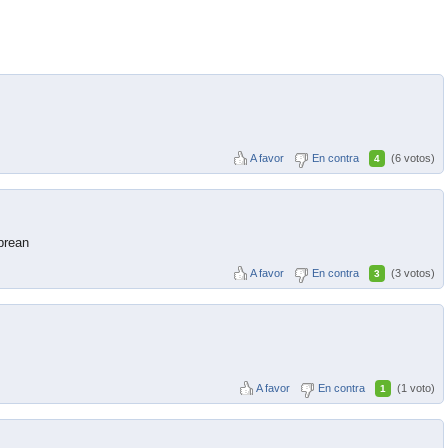
A favor
En contra
(6 votos)
4
abrean
A favor
En contra
(3 votos)
3
A favor
En contra
(1 voto)
1