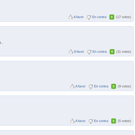
A favor
En contra
(17 votos)
9
..
A favor
En contra
(11 votos)
9
A favor
En contra
(9 votos)
5
A favor
En contra
(5 votos)
5