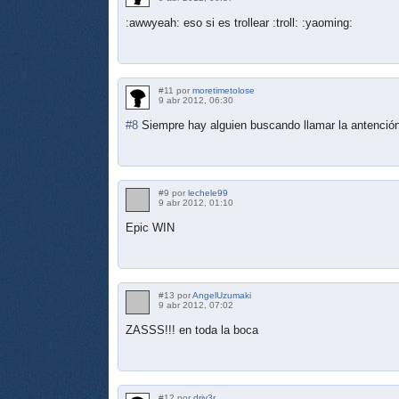
:awwyeah: eso si es trollear :troll: :yaoming:
#11 por
moretimetolose
9 abr 2012, 06:30
#8
Siempre hay alguien buscando llamar la antención
#9 por
lechele99
9 abr 2012, 01:10
Epic WIN
#13 por
AngelUzumaki
9 abr 2012, 07:02
ZASSS!!! en toda la boca
#12 por
driv3r