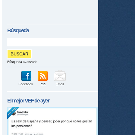
Búsqueda
Búsqueda avanzada
Facebook
RSS
Email
El mejor
VEF
de ayer