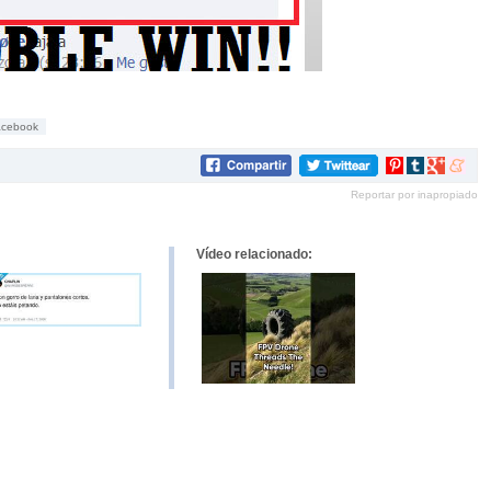
acebook
Compartir
Compartir
Compartir
Compar
en
en
en
en
Reportar por inapropiado
Pinterest
tumblr
Google+
mene
Vídeo relacionado: