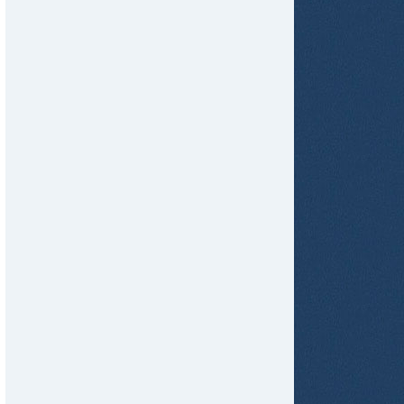
tir
ame