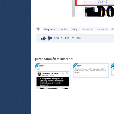
Etiquetas:
arriba
abajo
estados
cansinos
f
+3914 (4440 votos)
Quizás también te interese: