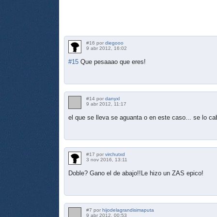
#16 por
diegooo
9 abr 2012, 16:02
#15
Que pesaaao que eres!
#14 por
danyxl
9 abr 2012, 11:17
el que se lleva se aguanta o en este caso... se lo c
#17 por
virchutxd
3 nov 2016, 13:11
Doble? Gano el de abajo!!Le hizo un ZAS epico!
#7 por
hijodelagrandisimaputa
9 abr 2012, 00:53