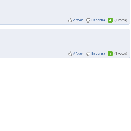
A favor
En contra
(4 votos)
4
A favor
En contra
(6 votos)
4