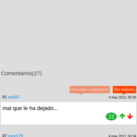
Comentarios
(27)
Por orden cronológico
Por mejores
#1
rafa93
4 may 2012, 00:33
mal que le ha dejado...
22
#2
minu129
4 may 2012, 00:34