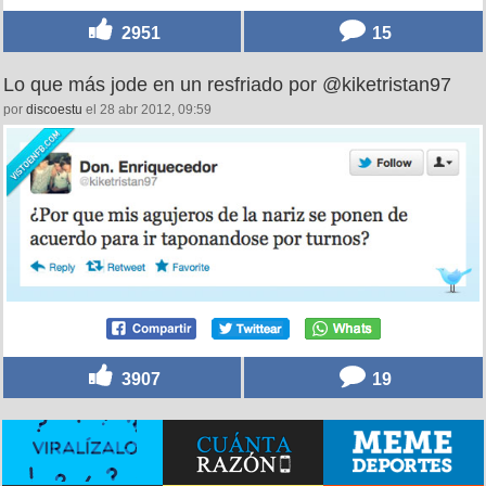
2951
15
Lo que más jode en un resfriado por @kiketristan97
por
discoestu
el 28 abr 2012, 09:59
3907
19