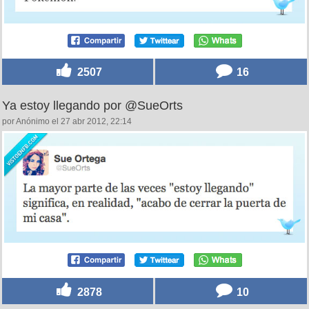
2507
16
Ya estoy llegando por @SueOrts
por Anónimo el 27 abr 2012, 22:14
2878
10