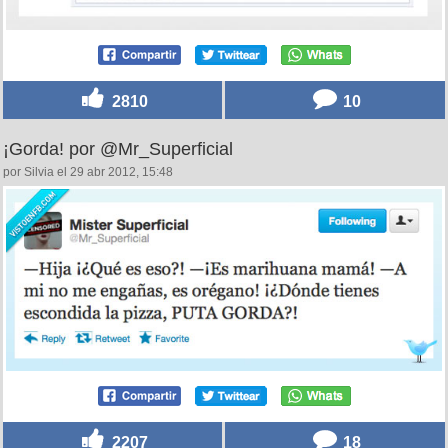
2810
10
¡Gorda! por @Mr_Superficial
por Silvia el 29 abr 2012, 15:48
2207
18