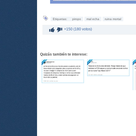
Etiquetas:
piropo
mal echa
ruina mortal
+150 (180 votos)
Quizás también te interese: