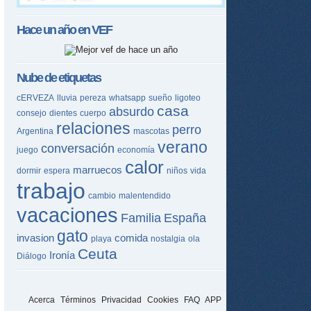
Hace un año en
VEF
Nube de etiquetas
cERVEZA
lluvia
pereza
whatsapp
sueño
ligoteo
casa
absurdo
consejo
dientes
cuerpo
relaciones
perro
Argentina
mascotas
verano
conversación
juego
economía
calor
marruecos
dormir
espera
niños
vida
trabajo
cambio
malentendido
vacaciones
Familia
España
gato
invasion
comida
playa
nostalgia
ola
Ceuta
Ironía
Diálogo
Acerca
Términos
Privacidad
Cookies
FAQ
APP