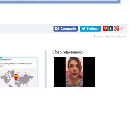
Compartir
Compartir
Compartir
Compar
en
en
en
en
Reportar por inapropiado
Pinterest
tumblr
Google+
mene
Vídeo relacionado: