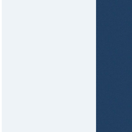
tir
ame