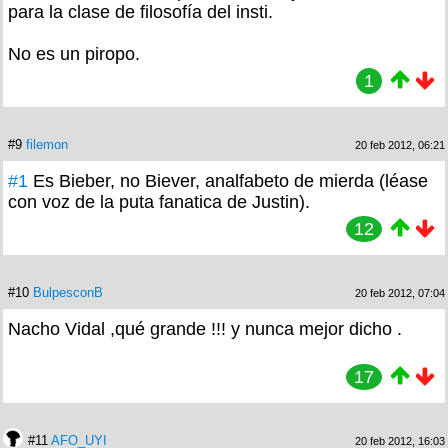
para la clase de filosofía del insti.
No es un piropo.
1
#9
filemon
20 feb 2012, 06:21
#1
Es Bieber, no Biever, analfabeto de mierda (léase
con voz de la puta fanatica de Justin).
12
#10
BulpesconB
20 feb 2012, 07:04
Nacho Vidal ,qué grande !!! y nunca mejor dicho .
17
#11
AFO_UYI
20 feb 2012, 16:03