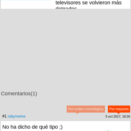
televisores se volvieron más
delgados
Comentarios
(1)
Por orden cronológico
Por mejores
#1
rubymeme
5 oct 2017, 18:26
No ha dicho de qué tipo ;)