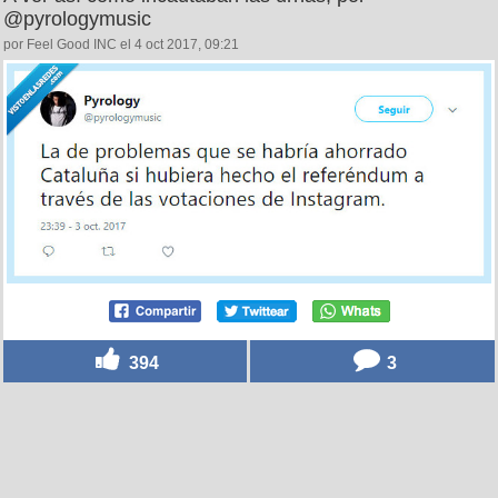
@pyrologymusic
por Feel Good INC el 4 oct 2017, 09:21
394
3