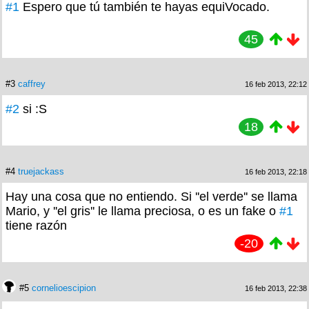
#1
Espero que tú también te hayas equiVocado.
45
#3
caffrey
16 feb 2013, 22:12
#2
si :S
18
#4
truejackass
16 feb 2013, 22:18
Hay una cosa que no entiendo. Si ''el verde'' se llama
Mario, y ''el gris'' le llama preciosa, o es un fake o
#1
tiene razón
-20
#5
cornelioescipion
16 feb 2013, 22:38