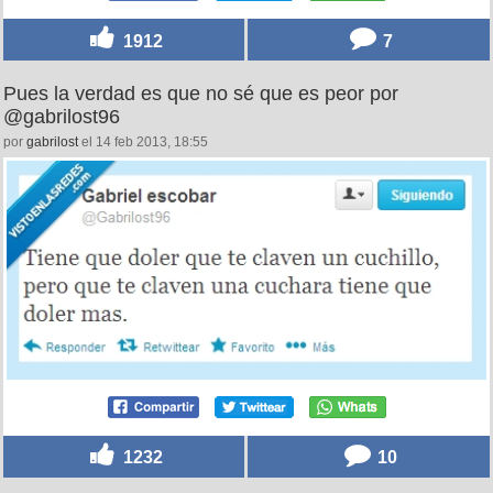
1912
7
Pues la verdad es que no sé que es peor por
@gabrilost96
por
gabrilost
el 14 feb 2013, 18:55
1232
10