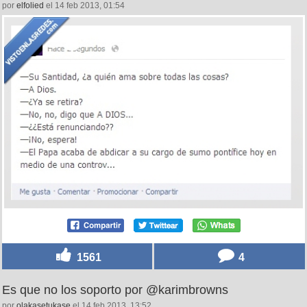
por
elfolied
el 14 feb 2013, 01:54
1561
4
Es que no los soporto por @karimbrowns
por
olakasetukase
el 14 feb 2013, 13:52