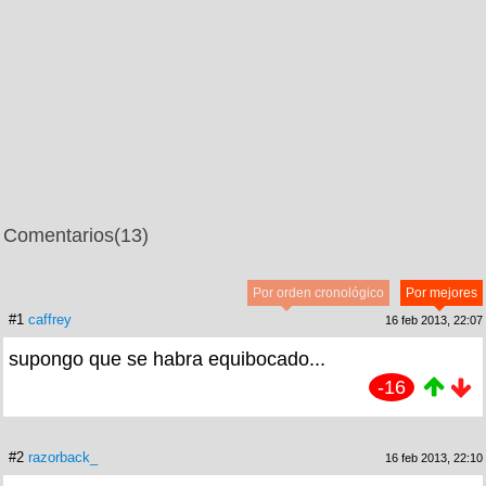
Comentarios
(13)
Por orden cronológico
Por mejores
#1
caffrey
16 feb 2013, 22:07
supongo que se habra equibocado...
-16
#2
razorback_
16 feb 2013, 22:10