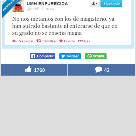
1760
42