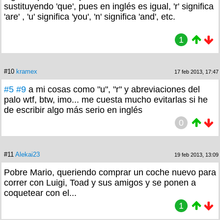
sustituyendo 'que', pues en inglés es igual, 'r' significa
'are' , 'u' significa 'you', 'n' significa 'and', etc.
1
#10
kramex
17 feb 2013, 17:47
#5
#9
a mi cosas como "u", "r" y abreviaciones del
palo wtf, btw, imo... me cuesta mucho evitarlas si he
de escribir algo más serio en inglés
0
#11
Alekai23
19 feb 2013, 13:09
Pobre Mario, queriendo comprar un coche nuevo para
correr con Luigi, Toad y sus amigos y se ponen a
coquetear con el...
1