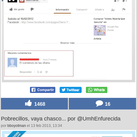
1468
16
Pobrecillos, vaya chasco... por @UmhEnfurecida
por
bboyotman
el 13 feb 2013, 13:34