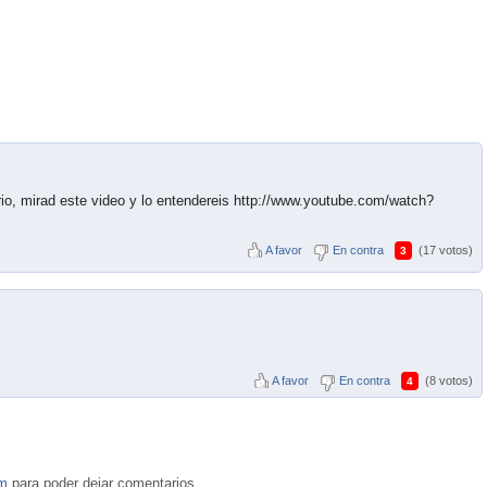
rio, mirad este video y lo entendereis http://www.youtube.com/watch?
A favor
En contra
(17 votos)
3
A favor
En contra
(8 votos)
4
om
para poder dejar comentarios.