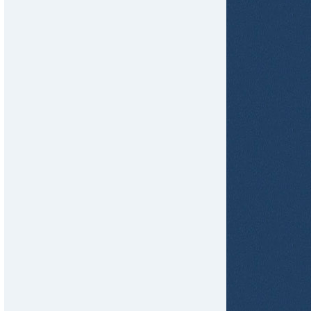
tir
ame