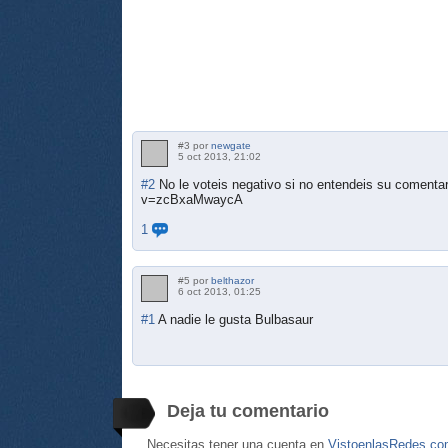
#3 por
newgate
5 oct 2013, 21:02
#2
No le voteis negativo si no entendeis su comenta
v=zcBxaMwaycA
1
#5 por
belthazor
6 oct 2013, 01:25
#1
A nadie le gusta Bulbasaur
Deja tu comentario
Necesitas tener una cuenta en
VistoenlasRedes.c