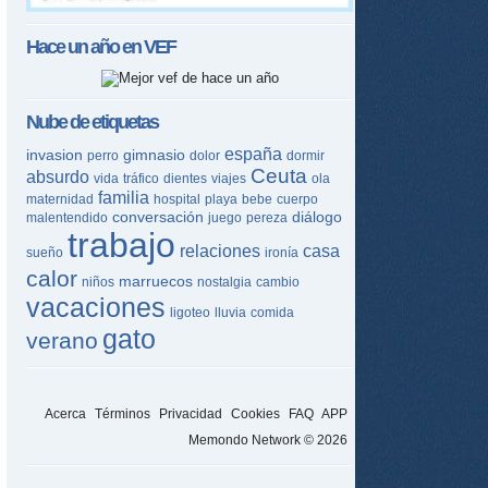
Hace un año en
VEF
Nube de etiquetas
españa
invasion
gimnasio
perro
dolor
dormir
Ceuta
absurdo
vida
tráfico
dientes
viajes
ola
familia
maternidad
hospital
playa
bebe
cuerpo
conversación
diálogo
malentendido
juego
pereza
trabajo
relaciones
casa
sueño
ironía
calor
marruecos
niños
nostalgia
cambio
vacaciones
ligoteo
lluvia
comida
gato
verano
Acerca
Términos
Privacidad
Cookies
FAQ
APP
Memondo Network © 2026