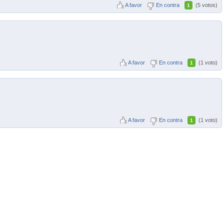
A favor
En contra
(5 votos)
1
A favor
En contra
(1 voto)
1
A favor
En contra
(1 voto)
1