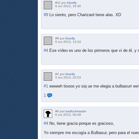
#11 por
bluelily
6 oct 2013, 16:30
#9
Lo siento, pero Charizard tiene alas. XD
#8 por
bluelily
6 oct 2013, 12:24
#4
Ese vídeo es uno de los primeros que vi de él, y n
#2 por
bluelily
5 oct 2013, 20:53
#1
eeeeeh tioooo yo siq ue me elegia a bulbasurr e
1
#6 por
badluckmaster
6 oct 2013, 09:49
#4
No, tiene gracia porque es gracioso,
Yo siempre me escogía a Bulbasur, pero para el nu