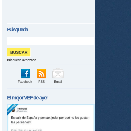
Búsqueda
Búsqueda avanzada
Facebook
RSS
Email
El mejor
VEF
de ayer