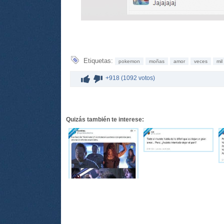
Etiquetas:
pokemon
moñas
amor
veces
mil
+918 (1092 votos)
Quizás también te interese: