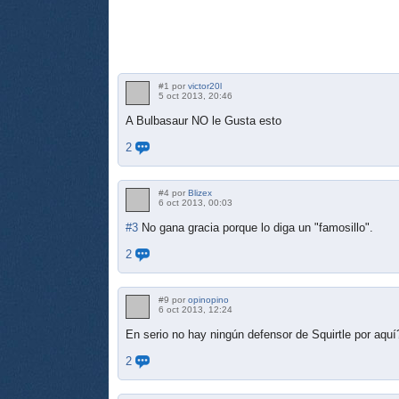
#1 por
victor20l
5 oct 2013, 20:46
A Bulbasaur NO le Gusta esto
2
#4 por
Blizex
6 oct 2013, 00:03
#3
No gana gracia porque lo diga un "famosillo".
2
#9 por
opinopino
6 oct 2013, 12:24
En serio no hay ningún defensor de Squirtle por aquí
2