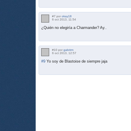
#7 por
okay18
6 oct 2013, 11:54
¿Quién no elegiría a Charmander? Ay..
#10 por
gabrirm
6 oct 2013, 12:57
#9
Yo soy de Blastoise de siempre jaja