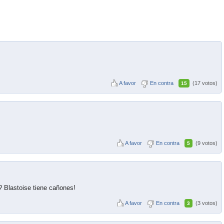
A favor
En contra
(17 votos)
15
A favor
En contra
(9 votos)
5
? Blastoise tiene cañones!
A favor
En contra
(3 votos)
3