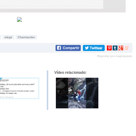
elegir
Charmander
Compartir
Compartir
Compartir
Compar
en
en
en
en
Reportar por inapropiado
Pinterest
tumblr
Google+
mene
Vídeo relacionado: