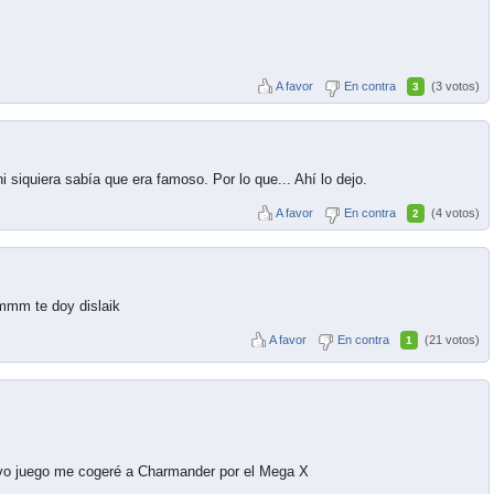
A favor
En contra
(3 votos)
3
i siquiera sabía que era famoso. Por lo que... Ahí lo dejo.
A favor
En contra
(4 votos)
2
emmm te doy dislaik
A favor
En contra
(21 votos)
1
evo juego me cogeré a Charmander por el Mega X