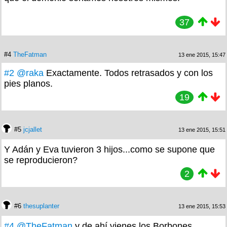
37
#4
TheFatman
13 ene 2015, 15:47
#2
@raka
Exactamente. Todos retrasados y con los
pies planos.
19
#5
jcjallet
13 ene 2015, 15:51
Y Adán y Eva tuvieron 3 hijos...como se supone que
se reproducieron?
2
#6
thesuplanter
13 ene 2015, 15:53
#4
@TheFatman
y de ahí vienes los Borbones