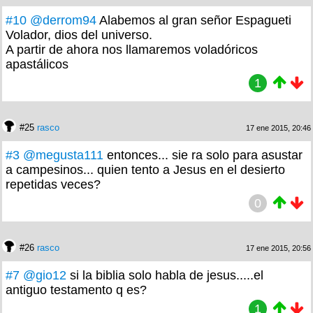
#10
@derrom94
Alabemos al gran señor Espagueti
Volador, dios del universo.
A partir de ahora nos llamaremos voladóricos
apastálicos
1
#25
rasco
17 ene 2015, 20:46
#3
@megusta111
entonces... sie ra solo para asustar
a campesinos... quien tento a Jesus en el desierto
repetidas veces?
0
#26
rasco
17 ene 2015, 20:56
#7
@gio12
si la biblia solo habla de jesus.....el
antiguo testamento q es?
1