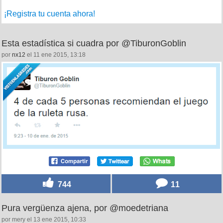
¡Registra tu cuenta ahora!
Esta estadística si cuadra por @TiburonGoblin
por
nx12
el 11 ene 2015, 13:18
744
11
Pura vergüenza ajena, por @moedetriana
por mery el 13 ene 2015, 10:33