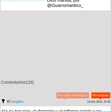
Dios manda, por
@Guarromantico_
Comentarios
(33)
Por orden cronológico
Por mejores
#1
burgales
13 ene 2015, 15:35