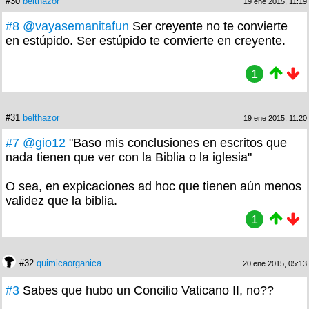
#30
belthazor
19 ene 2015, 11:19
#8
@vayasemanitafun
Ser creyente no te convierte
en estúpido. Ser estúpido te convierte en creyente.
1
#31
belthazor
19 ene 2015, 11:20
#7
@gio12
"Baso mis conclusiones en escritos que
nada tienen que ver con la Biblia o la iglesia"
O sea, en expicaciones ad hoc que tienen aún menos
validez que la biblia.
1
#32
quimicaorganica
20 ene 2015, 05:13
#3
Sabes que hubo un Concilio Vaticano II, no??