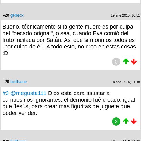
#28
gebecx
19 ene 2015, 10:51
Bueno, técnicamente si la gente muere es por culpa
del "pecado orignal", o sea, cuando Eva comió del
fruto incitada por Satán. Asi que si morimos todos es
"por culpa de él". A todo esto, no creo en estas cosas
:D
0
#29
belthazor
19 ene 2015, 11:18
#3
@megusta111
Dios está para asustar a
campesinos ignorantes, el demonio fué creado, igual
que Jesús, para crear más figuritas de juguete que
poder vender.
2