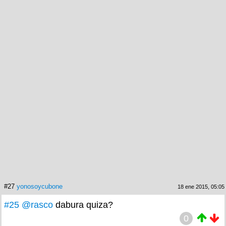
#27
yonosoycubone
18 ene 2015, 05:05
#25
@rasco
dabura quiza?
0