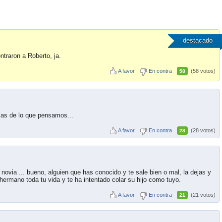
destacado
traron a Roberto, ja.
A favor
En contra
(58 votos)
58
las de lo que pensamos...
A favor
En contra
(28 votos)
28
novia ... bueno, alguien que has conocido y te sale bien o mal, la dejas y
hermano toda tu vida y te ha intentado colar su hijo como tuyo.
A favor
En contra
(21 votos)
21