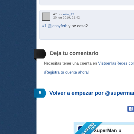
#7 por
eirin_13
20 jun 2016, 21:42
#1
@jennyferh
y se casa?
Deja tu comentario
Necesitas tener una cuenta en
VistoenlasRedes.c
¡Registra tu cuenta ahora!
Volver a empezar por @superma
5