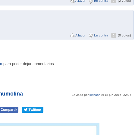
A favor
En contra
(2 votos)
0
A favor
En contra
(0 votos)
0
om
para poder dejar comentarios.
numolina
Enviado por
kidnash
el 18 jun 2016, 22:27