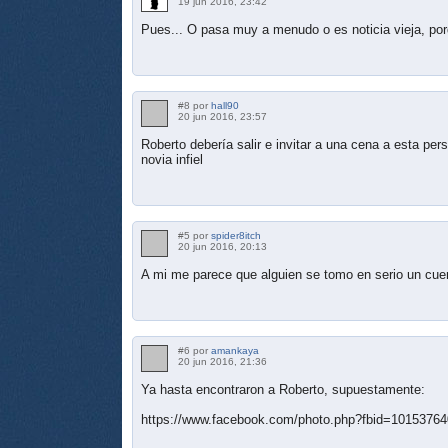
19 jun 2016, 23:42
Pues... O pasa muy a menudo o es noticia vieja, porq
#8 por
hall90
20 jun 2016, 23:57
Roberto debería salir e invitar a una cena a esta pe
novia infiel
#5 por
spider8itch
20 jun 2016, 20:13
A mi me parece que alguien se tomo en serio un cuent
#6 por
amankaya
20 jun 2016, 21:36
Ya hasta encontraron a Roberto, supuestamente:
https://www.facebook.com/photo.php?fbid=101537