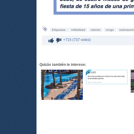
Etiquetas:
infidelidad
roberto
tongo
todossomo
+715 (737 votos)
Quizás también te interese: