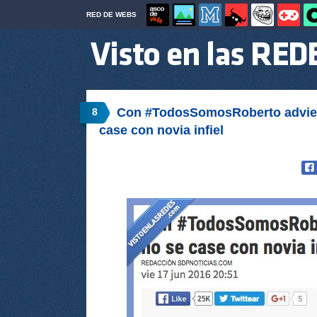
RED DE WEBS
Con #TodosSomosRoberto adviert
8
case con novia infiel