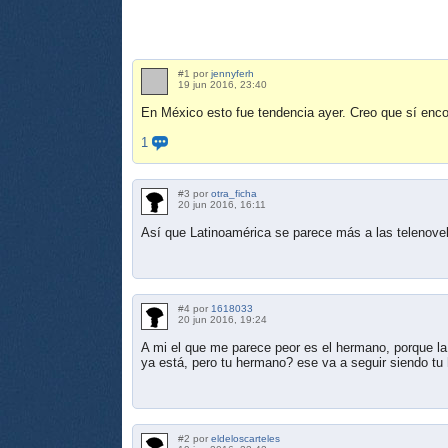
#1 por
jennyferh
19 jun 2016, 23:40
En México esto fue tendencia ayer. Creo que sí encon
1
#3 por
otra_ficha
20 jun 2016, 16:11
Así que Latinoamérica se parece más a las telenove
#4 por
1618033
20 jun 2016, 19:24
A mi el que me parece peor es el hermano, porque la 
ya está, pero tu hermano? ese va a seguir siendo tu 
#2 por
eldeloscarteles