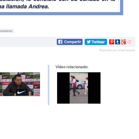
sroberto
Compartir
Compartir
Compartir
Compar
en
en
en
en
Reportar por inapropiado
Pinterest
tumblr
Google+
mene
Vídeo relacionado: