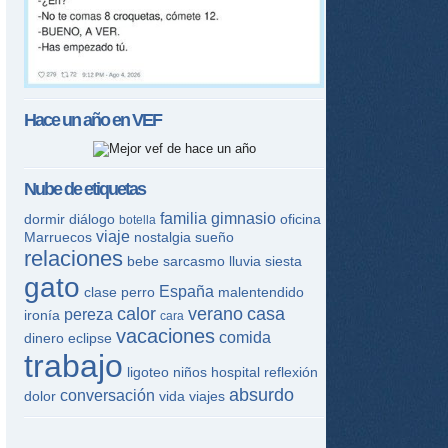
Hace un año en
VEF
Nube de etiquetas
familia
gimnasio
dormir
diálogo
oficina
botella
viaje
Marruecos
nostalgia
sueño
relaciones
bebe
sarcasmo
lluvia
siesta
gato
España
clase
perro
malentendido
calor
verano
casa
pereza
ironía
cara
vacaciones
comida
dinero
eclipse
trabajo
ligoteo
niños
hospital
reflexión
absurdo
conversación
dolor
vida
viajes