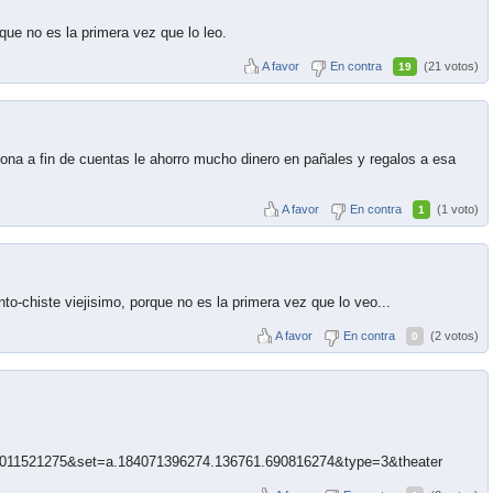
ue no es la primera vez que lo leo.
A favor
En contra
(21 votos)
19
rsona a fin de cuentas le ahorro mucho dinero en pañales y regalos a esa
A favor
En contra
(1 voto)
1
o-chiste viejisimo, porque no es la primera vez que lo veo...
A favor
En contra
(2 votos)
0
64011521275&set=a.184071396274.136761.690816274&type=3&theater