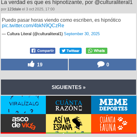
La verdad es que es hipnotizante, por @culturaliteral1
por
123dale
el 3 oct 2025, 17:00
Puedo pasar horas viendo como escriben, es hipnótico
pic.twitter.com/4bkN9QCzRe
— Cultura Literal (@culturaliteral1)
September 30, 2025
19
0
SIGUIENTES »