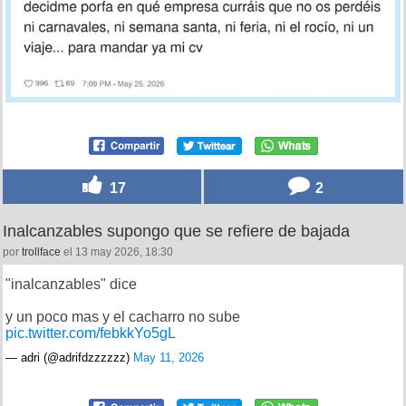
17
2
Inalcanzables supongo que se refiere de bajada
por
trollface
el 13 may 2026, 18:30
"inalcanzables" dice
y un poco mas y el cacharro no sube
pic.twitter.com/febkkYo5gL
— adri (@adrifdzzzzzz)
May 11, 2026