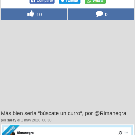
10
0
Más bien sería "búscate un curro", por @Rimanegra_
por
saray
el 1 may 2026, 00:30