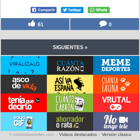
61
0
SIGUIENTES »
© vistoenlasredes.com –
Vídeos destacados
–
Versión clásica