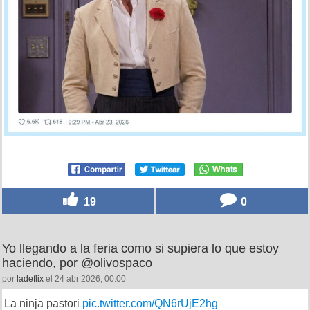
19
0
Yo llegando a la feria como si supiera lo que estoy
haciendo, por @olivospaco
por
ladeflix
el 24 abr 2026, 00:00
La ninja pastori
pic.twitter.com/QN6rUjE2hg