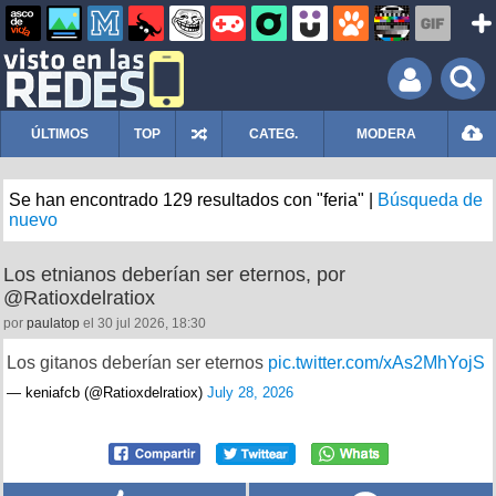
ÚLTIMOS
TOP
CATEG.
MODERA
Se han encontrado 129 resultados con "feria" |
Búsqueda de
nuevo
Los etnianos deberían ser eternos, por
@Ratioxdelratiox
por
paulatop
el 30 jul 2026, 18:30
Los gitanos deberían ser eternos
pic.twitter.com/xAs2MhYojS
— keniafcb (@Ratioxdelratiox)
July 28, 2026