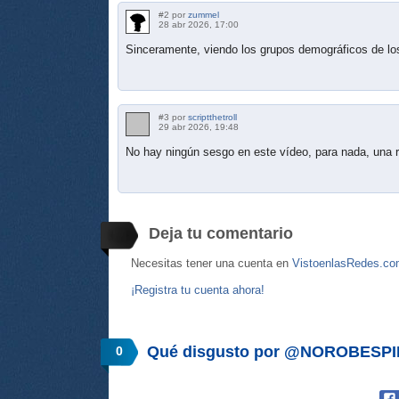
#2 por
zummel
28 abr 2026, 17:00
Sinceramente, viendo los grupos demográficos de los
#3 por
scriptthetroll
29 abr 2026, 19:48
No hay ningún sesgo en este vídeo, para nada, una r
Deja tu comentario
Necesitas tener una cuenta en
VistoenlasRedes.c
¡Registra tu cuenta ahora!
Qué disgusto por @NOROBESP
0