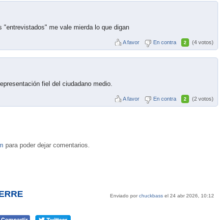
 "entrevistados" me vale mierda lo que digan
A favor
En contra
(4 votos)
2
epresentación fiel del ciudadano medio.
A favor
En contra
(2 votos)
2
om
para poder dejar comentarios.
IERRE
Enviado por
chuckbass
el 24 abr 2026, 10:12