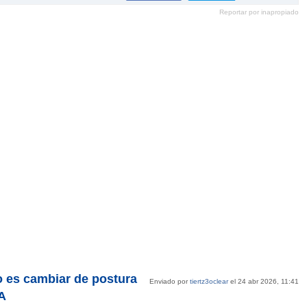
en
en
en
en
Reportar por inapropiado
Pinterest
tumblr
Google+
mene
 es cambiar de postura
Enviado por
tiertz3oclear
el 24 abr 2026, 11:41
A