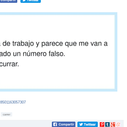
28501163057307
carrer
Compartir
Compartir
Compartir
Compar