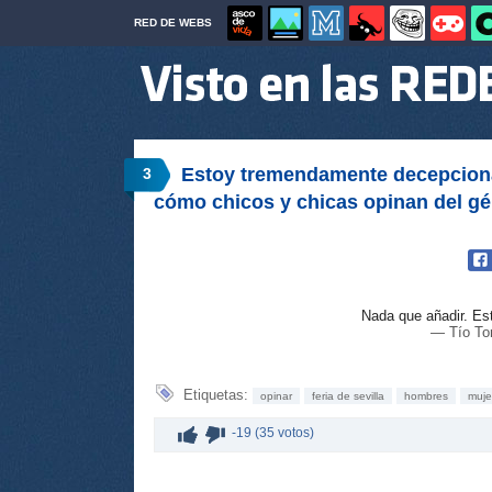
RED DE WEBS
Estoy tremendamente decepciona
3
cómo chicos y chicas opinan del gé
Nada que añadir. Es
— Tío To
Etiquetas:
opinar
feria de sevilla
hombres
muje
-19 (35 votos)