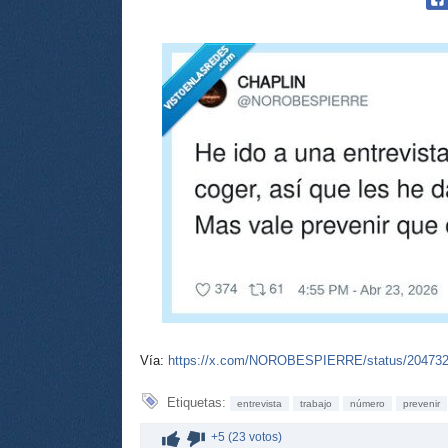
Vía:
https://x.com/NOROBESPIERRE/status/20473
Etiquetas:
entrevista
trabajo
número
prevenir
+5 (23 votos)