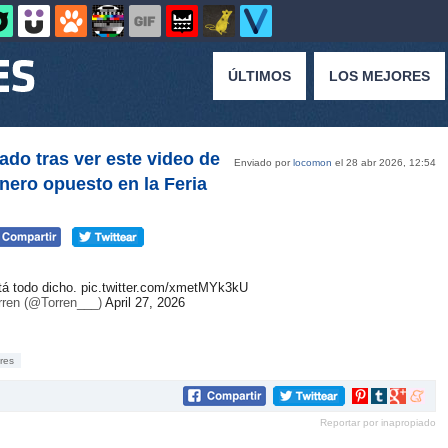
ÚLTIMOS
LOS MEJORES
do tras ver este video de
Enviado por
locomon
el 28 abr 2026, 12:54
nero opuesto en la Feria
tá todo dicho.
pic.twitter.com/xmetMYk3kU
rren (@Torren___)
April 27, 2026
res
Compartir
Compartir
Compartir
Compar
en
en
en
en
Reportar por inapropiado
Pinterest
tumblr
Google+
mene