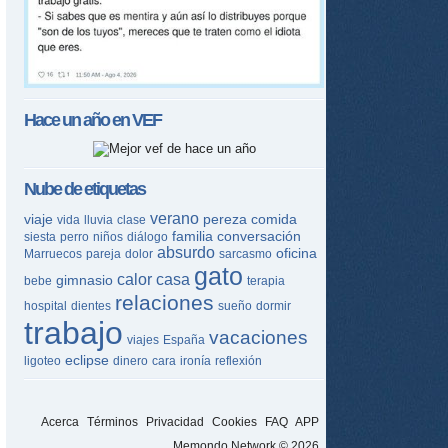
Hace un año en
VEF
Nube de etiquetas
verano
viaje
pereza
comida
vida
lluvia
clase
familia
conversación
siesta
perro
niños
diálogo
absurdo
oficina
Marruecos
pareja
dolor
sarcasmo
gato
calor
casa
gimnasio
bebe
terapia
relaciones
hospital
dientes
sueño
dormir
trabajo
vacaciones
viajes
España
eclipse
ligoteo
dinero
cara
ironía
reflexión
Acerca
Términos
Privacidad
Cookies
FAQ
APP
Memondo Network © 2026