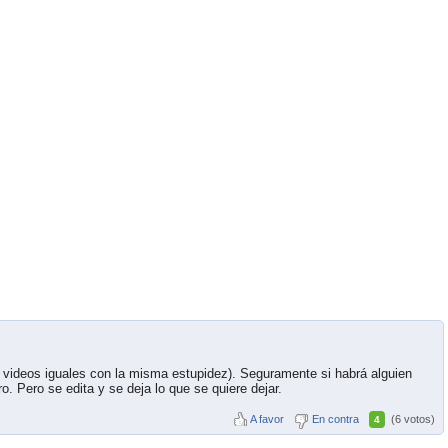
 videos iguales con la misma estupidez). Seguramente si habrá alguien
. Pero se edita y se deja lo que se quiere dejar.
A favor
En contra
(6 votos)
4