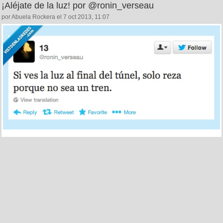
¡Aléjate de la luz! por @ronin_verseau
por Abuela Rockera el 7 oct 2013, 11:07
584
2
Autorregalos, qué bien por @SirDrogata
por
pepe_the_killer
el 5 oct 2013, 02:47