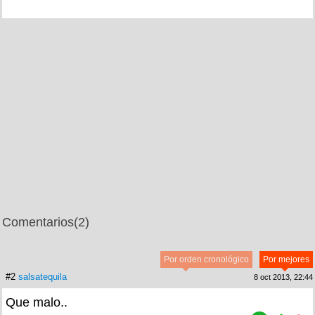
Comentarios
(2)
Por orden cronológico
Por mejores
#2
salsatequila
8 oct 2013, 22:44
Que malo..