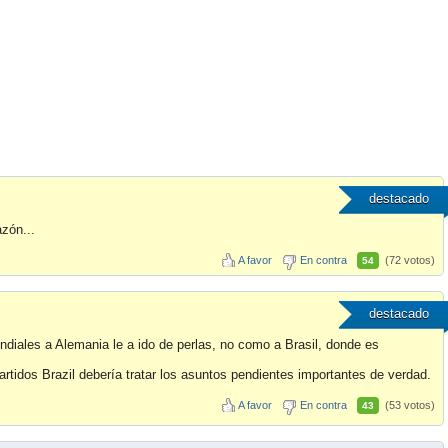
destacado
zón...
A favor
En contra
(72 votos)
54
destacado
iales a Alemania le a ido de perlas, no como a Brasil, donde es
artidos Brazil debería tratar los asuntos pendientes importantes de verdad.
A favor
En contra
(53 votos)
43