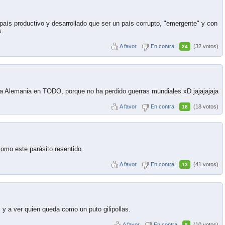
país productivo y desarrollado que ser un país corrupto, "emergente" y con
s.
A favor
En contra
(32 votos)
24
a Alemania en TODO, porque no ha perdido guerras mundiales xD jajajajaja
A favor
En contra
(18 votos)
18
como este parásito resentido.
A favor
En contra
(41 votos)
13
y a ver quien queda como un puto gilipollas.
A favor
En contra
(10 votos)
8