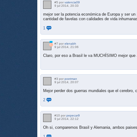
#5 por
valencia09
9 jul 2014, 20:33
mejor ser la potencia económica de Europa y ser un 
cantidad de favelas con calidades de vida inhumana
1
#7 por
elenabh
9 jul 2014, 21:06
Claro, por eso a Brasil le va MUCHÍSIMO mejor que 
#3 por
poetman
9 jul 2014, 20:07
Mejor perder dos guerras mundiales que el cerebro, 
2
#10 por
pepecar9
9 jul 2014, 22:12
Oh si, comparemos Brasil y Alemania, ambos paises 
1