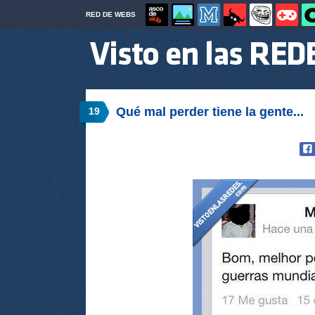
RED DE WEBS
Qué mal perder tiene la gente...
19