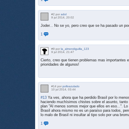
#2 por
adol
9 jul 2014, 20:02
Joder... No se yo, pero creo que se ha pasado un poco
1
#9 por
la_almondiguilla_123
9 jul 2014, 21:47
Cierto, creo que tienen problemas mas importantes en
prioridades de algunos!
#14 por
polloazulado
10 jul 2014, 03:44
#13
Ya ves, ahora que ha perdido Brasil por lo meno
haciendo muchísimos chistes sobre el asunto, tanto 
plan ''Al menos somos mejor que ellos en eso...''. Lo
Brasil ahora mismo no es un paraíso para todos, per
lo malo de Brasil ni insultar al tipo solo por una bro
1