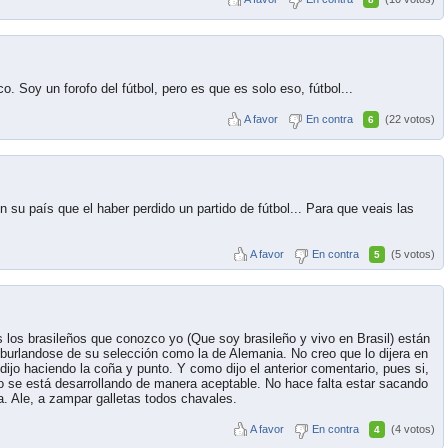
. Soy un forofo del fútbol, pero es que es solo eso, fútbol...
A favor
En contra
(22 votos)
6
 su país que el haber perdido un partido de fútbol... Para que veais las
A favor
En contra
(5 votos)
5
s los brasileños que conozco yo (Que soy brasileño y vivo en Brasil) están
burlandose de su selección como la de Alemania. No creo que lo dijera en
 dijo haciendo la coña y punto. Y como dijo el anterior comentario, pues si,
o se está desarrollando de manera aceptable. No hace falta estar sacando
ma. Ale, a zampar galletas todos chavales.
A favor
En contra
(4 votos)
4