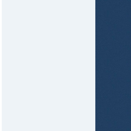
tir
ame