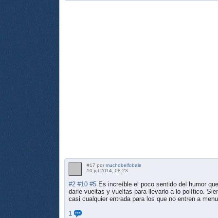
#17 por
muchobelfobale
10 jul 2014, 08:23
#2
#10
#5
Es increíble el poco sentido del humor qu
darle vueltas y vueltas para llevarlo a lo político. 
casi cualquier entrada para los que no entren a men
1