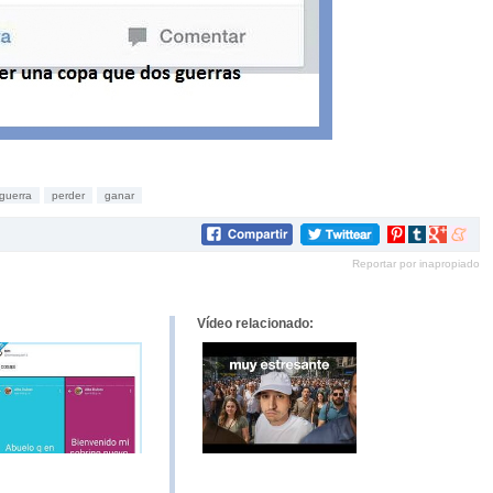
 guerra
perder
ganar
Compartir
Compartir
Compartir
Compar
en
en
en
en
Reportar por inapropiado
Pinterest
tumblr
Google+
mene
Vídeo relacionado: