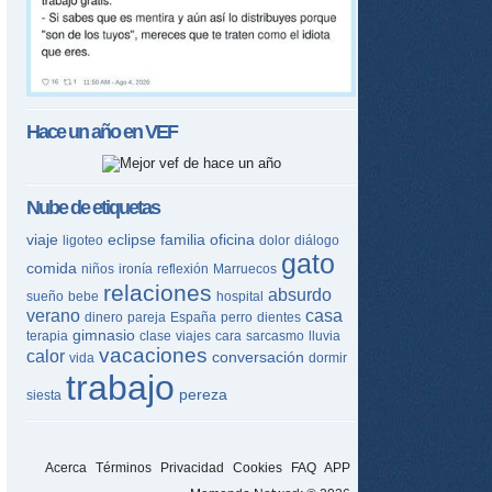
Hace un año en
VEF
Nube de etiquetas
viaje
eclipse
familia
oficina
ligoteo
dolor
diálogo
gato
comida
niños
ironía
reflexión
Marruecos
relaciones
absurdo
sueño
bebe
hospital
verano
casa
dinero
pareja
España
perro
dientes
gimnasio
terapia
clase
viajes
cara
sarcasmo
lluvia
vacaciones
calor
conversación
vida
dormir
trabajo
pereza
siesta
Acerca
Términos
Privacidad
Cookies
FAQ
APP