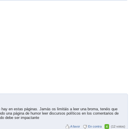
e hay en estas páginas. Jamás os limitáis a leer una broma, tenéis que
Siendo una página de humor leer discursos políticos en los comentarios de
udo debe ser impactante
A favor
En contra
(12 votos)
4