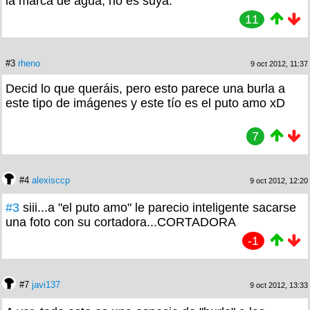
la marca de agua, no es suya.
11
#3
rheno
9 oct 2012, 11:37
Decid lo que queráis, pero esto parece una burla a
este tipo de imágenes y este tío es el puto amo xD
7
#4
alexisccp
9 oct 2012, 12:20
#3
siii...a "el puto amo" le parecio inteligente sacarse
una foto con su cortadora...CORTADORA
-1
#7
javi137
9 oct 2012, 13:33