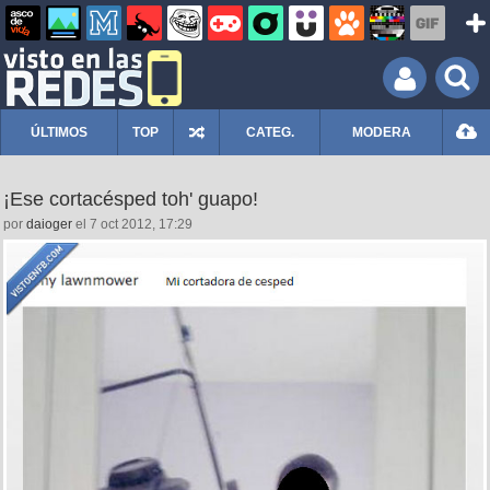
ÚLTIMOS
TOP
CATEG.
MODERA
¡Ese cortacésped toh' guapo!
por
daioger
el 7 oct 2012, 17:29