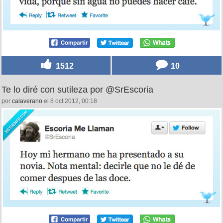
1512
10
Te lo diré con sutileza por @SrEscoria
por
calaverano
el 8 oct 2012, 00:18