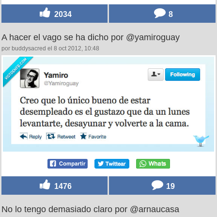
2034
8
A hacer el vago se ha dicho por @yamiroguay
por buddysacred el 8 oct 2012, 10:48
1476
19
No lo tengo demasiado claro por @arnaucasa