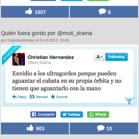
1607
8
Quién fuera gordo por @muti_drama
por tragediademayo el 8 oct 2012, 16:40
903
10