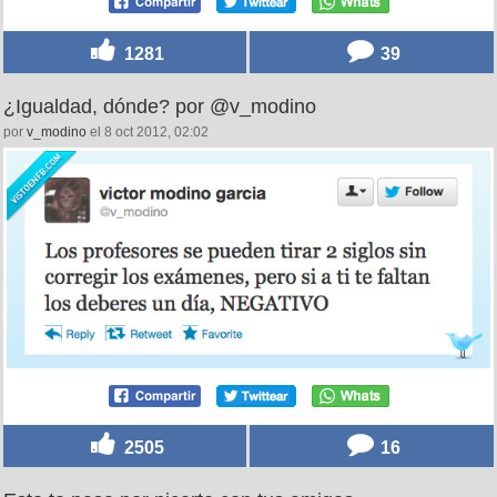
1281
39
¿Igualdad, dónde? por @v_modino
por
v_modino
el 8 oct 2012, 02:02
2505
16