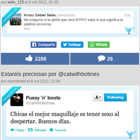
por
wels_125
el 6 oct 2012, 01:35
2288
26
Estaréis preciosas por @catwithbotines
por monsterkill el 6 oct 2012, 21:04