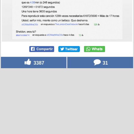
3387
31