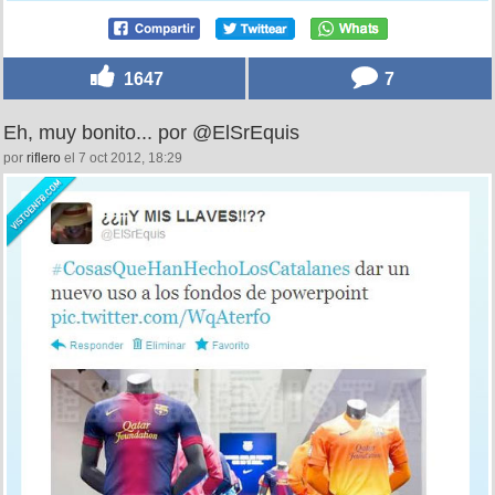
1647
7
Eh, muy bonito... por @ElSrEquis
por
riflero
el 7 oct 2012, 18:29