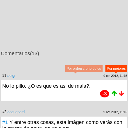
Comentarios
(13)
Por orden cronológico
Por mejores
#1
seigi
9 oct 2012, 11:15
No lo pillo, ¿O es que es asi de mala?.
-3
#2
coguepard
9 oct 2012, 11:16
#1
Y entre otras cosas, esta imágen como verás con