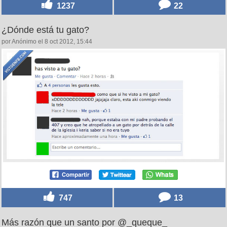
1237
22
¿Dónde está tu gato?
por Anónimo el 8 oct 2012, 15:44
747
13
Más razón que un santo por @_queque_