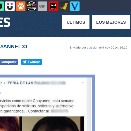
ÚLTIMOS
LOS MEJORES
AYANNE! :O
Enviado por
delusion
el 9 nov 2014, 16:15