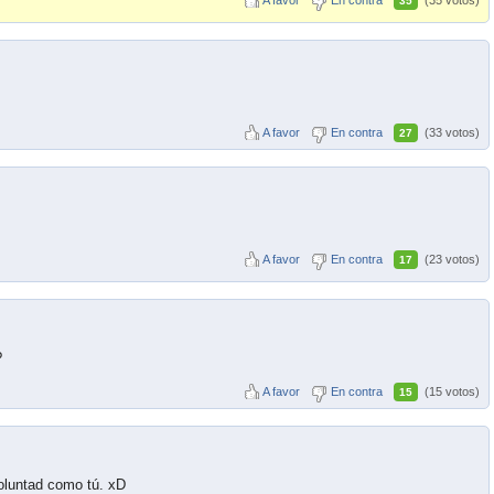
35
A favor
En contra
(33 votos)
27
A favor
En contra
(23 votos)
17
?
A favor
En contra
(15 votos)
15
voluntad como tú. xD