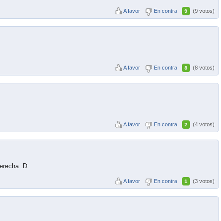
A favor
En contra
(9 votos)
9
A favor
En contra
(8 votos)
8
A favor
En contra
(4 votos)
2
derecha :D
A favor
En contra
(3 votos)
1