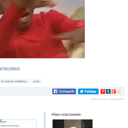
509786189825
le sobran mofletes...
serio
Compartir
Compartir
Compartir
Compar
en
en
en
en
Reportar por inapropiado
Pinterest
tumblr
Google+
mene
Vídeo relacionado: