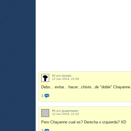
#2 por
elrusito
12 nov 2014, 21:04
Debo... evitar... hacer...chiste...de "doble" Chayanne.
1
#4 por
guajemaster
12 nov 2014, 21:23
Pero Chayanne cual es? Derecha o izquierda? XD
2