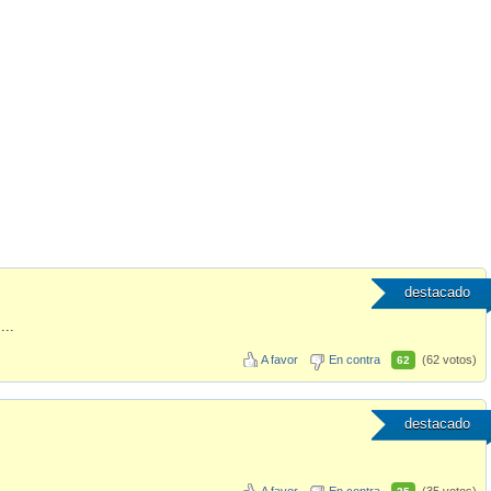
destacado
...
A favor
En contra
(62 votos)
62
destacado
A favor
En contra
(35 votos)