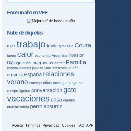
Hace un año en
VEF
Nube de etiquetas
trabajo
Ceuta
Ironía
lluvia
gimnasio
calor
invasion
juego
economía
Argentina
Familia
Diálogo
marruecos
futbol
dormir
espera
dientes
pereza
vida
mascotas
sueño
relaciones
España
cERVEZA
verano
consejo
niños
nostalgia
playa
ola
gato
conversación
cuerpo
ligoteo
vacaciones
casa
cambio
perro
absurdo
malentendido
Acerca
Términos
Privacidad
Cookies
FAQ
APP