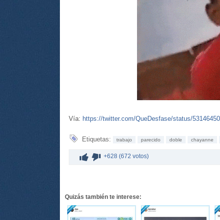
Vía:
https://twitter.com/QueDesfase/status/531464
Etiquetas:
trabajo
parecido
doble
chayanne
+628 (672 votos)
Quizás también te interese: