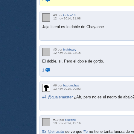
#3 por
kroline10
12 nov 2014, 21:08
Jaja literal es lo doble de Chayanne
#5 por
fyahbwoy
12 nov 2014, 23:15
El doble, si. Pero el doble de gordo.
1
#6 por
badumchas
13 nov 2014, 00:03
#4
@guajemaster
¿Ah, pero no es el negro de abajo
#10 por
bluechili
13 nov 2014, 12:16
#2
@elrusito
se ve que
#5
no tiene tanta fuerza de 