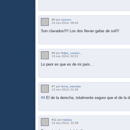
#9 por
ozonox
13 nov 2014, 08:42
Son clavados!!!! Los dos llevan gafas de sol!!!
#8 por
felipe_cooper_
13 nov 2014, 02:21
Lo peor es que es de mi país...
#7 por
ferna_manabe
13 nov 2014, 01:36
#4
El de la derecha, totalmente seguro que el de la 
#11 por
mariacj
13 nov 2014, 22:38