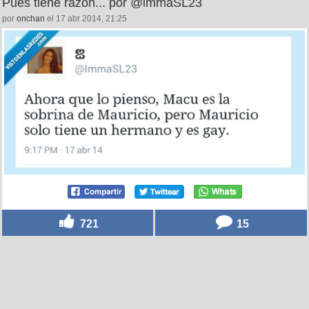
Pues tiene razón... por @immaSL23
por
onchan
el 17 abr 2014, 21:25
721
15