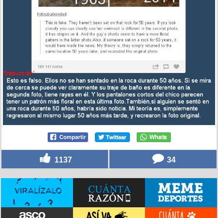
1137
34