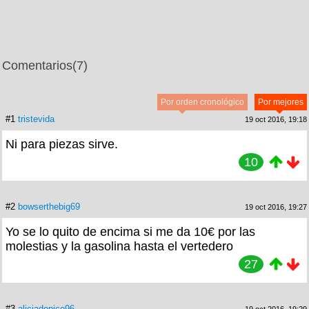
Comentarios
(7)
Por orden cronológico
Por mejores
#1
tristevida
19 oct 2016, 19:18
Ni para piezas sirve.
10
#2
bowserthebig69
19 oct 2016, 19:27
Yo se lo quito de encima si me da 10€ por las
molestias y la gasolina hasta el vertedero
27
#3
aliciadopico96
19 oct 2016, 19:29