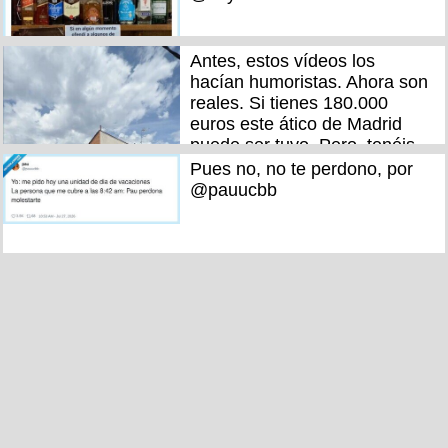
Antes, estos vídeos los
hacían humoristas. Ahora son
reales. Si tienes 180.000
euros este ático de Madrid
puede ser tuyo. Pero, tenéis
llegar hasta el final. Esto es la
Pues no, no te perdono, por
entrada, tienes que cobrar
@pauucbb
7000 euros al mes porque
vale 680.000