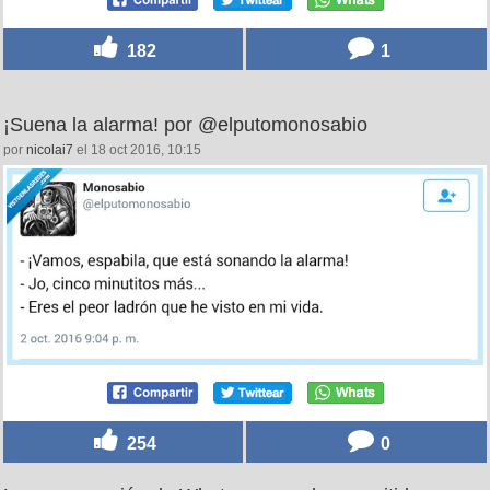
182
1
¡Suena la alarma! por @elputomonosabio
por
nicolai7
el 18 oct 2016, 10:15
254
0