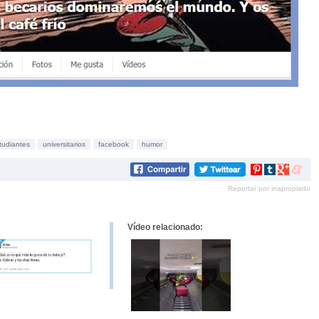
tudiantes
universitarios
facebook
humor
Compartir
Compartir
Compartir
Compar
en
en
en
en
Reportar por inapropiado
Pinterest
tumblr
Google+
mene
Vídeo relacionado: