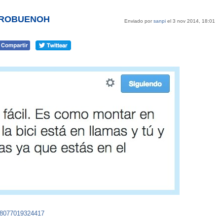
@PEROBUENOH
Enviado por
sanpi
el 3 nov 2014, 18:01
98077019324417