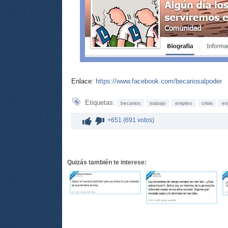
Enlace:
https://www.facebook.com/becariosalpoder
Etiquetas:
becarios
trabajo
empleo
crisis
es
+651 (691 votos)
Quizás también te interese: