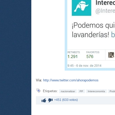
Vía:
http://www.twitter.com/ahorapodemos
Etiquetas:
nacionalizar
PP
Intereconomía
Pod
+451 (633 votos)