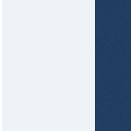
tir
ame