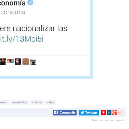
emos
lavanderias
colegio
niños
Compartir
Compartir
Compartir
Compar
en
en
en
en
Reportar por inapropiado
Pinterest
tumblr
Google+
mene