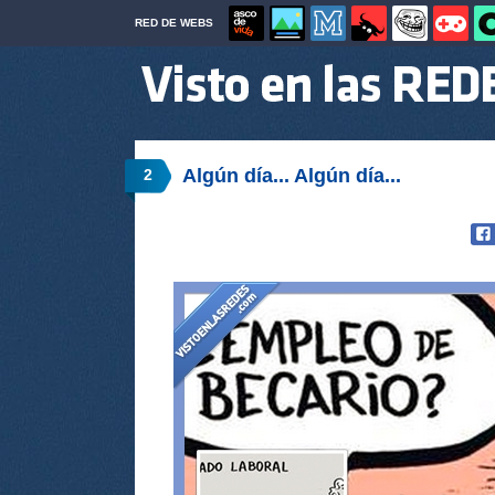
RED DE WEBS
Algún día... Algún día...
2