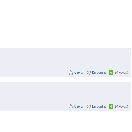
A favor
En contra
(4 votos)
4
A favor
En contra
(4 votos)
4