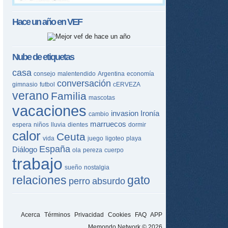
Hace un año en
VEF
Nube de etiquetas
casa
consejo
malentendido
Argentina
economía
conversación
gimnasio
futbol
cERVEZA
verano
Familia
mascotas
vacaciones
invasion
Ironía
cambio
marruecos
espera
niños
lluvia
dientes
dormir
calor
Ceuta
vida
juego
ligoteo
playa
España
Diálogo
ola
pereza
cuerpo
trabajo
sueño
nostalgia
relaciones
gato
perro
absurdo
Acerca
Términos
Privacidad
Cookies
FAQ
APP
Memondo Network © 2026