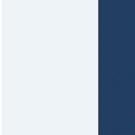
tir
ame