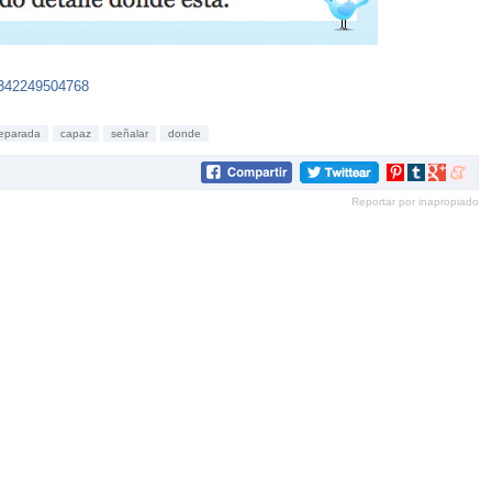
06342249504768
eparada
capaz
señalar
donde
Compartir
Compartir
Compartir
Compar
en
en
en
en
Reportar por inapropiado
Pinterest
tumblr
Google+
mene