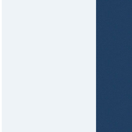
tir
ame