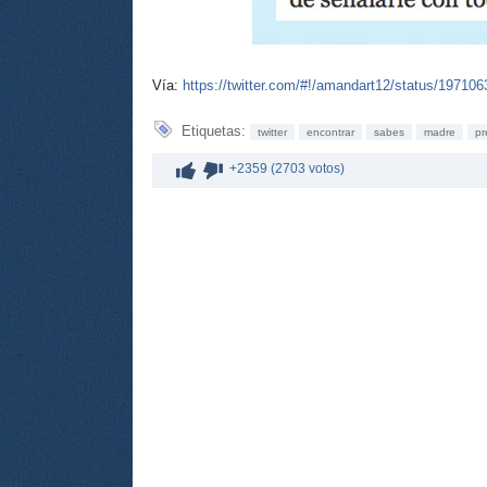
Vía:
https://twitter.com/#!/amandart12/status/1971
Etiquetas:
twitter
encontrar
sabes
madre
pr
+2359 (2703 votos)