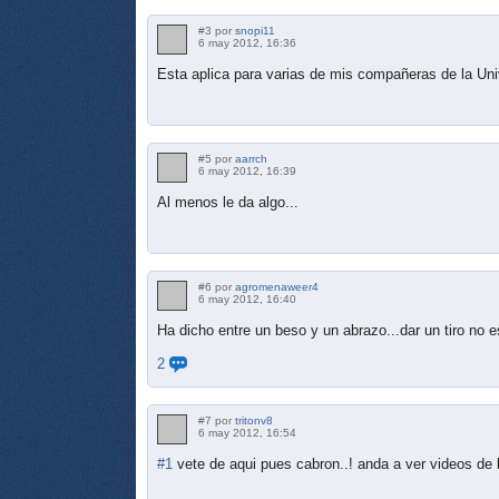
#3 por
snopi11
6 may 2012, 16:36
Esta aplica para varias de mis compañeras de la Univ
#5 por
aarrch
6 may 2012, 16:39
Al menos le da algo...
#6 por
agromenaweer4
6 may 2012, 16:40
Ha dicho entre un beso y un abrazo...dar un tiro no 
2
#7 por
tritonv8
6 may 2012, 16:54
#1
vete de aqui pues cabron..! anda a ver videos de