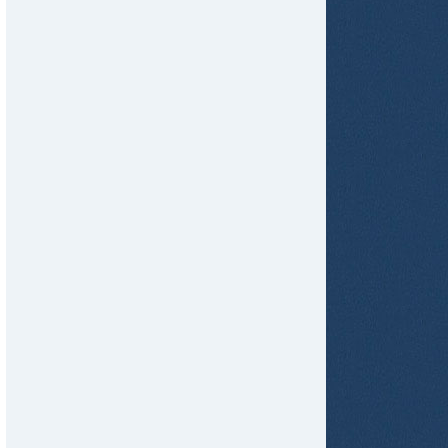
tir
ame