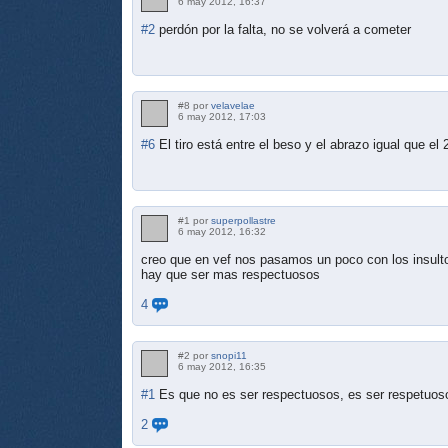
6 may 2012, 16:37
#2
perdón por la falta, no se volverá a cometer
#8 por
velavelae
6 may 2012, 17:03
#6
El tiro está entre el beso y el abrazo igual que el 2
#1 por
superpollastre
6 may 2012, 16:32
creo que en vef nos pasamos un poco con los insult
hay que ser mas respectuosos
4
#2 por
snopi11
6 may 2012, 16:35
#1
Es que no es ser respectuosos, es ser respetuosos,
2