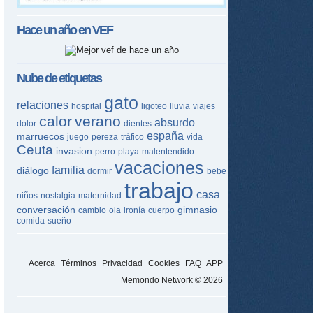
Hace un año en
VEF
Nube de etiquetas
gato
relaciones
hospital
ligoteo
lluvia
viajes
calor
verano
absurdo
dolor
dientes
españa
marruecos
juego
pereza
tráfico
vida
Ceuta
invasion
perro
playa
malentendido
vacaciones
familia
diálogo
dormir
bebe
trabajo
casa
niños
nostalgia
maternidad
conversación
gimnasio
cambio
ola
ironía
cuerpo
comida
sueño
Acerca
Términos
Privacidad
Cookies
FAQ
APP
Memondo Network © 2026