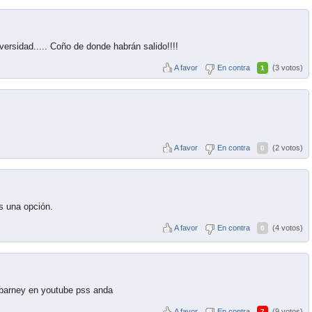
ersidad..... Coño de donde habrán salido!!!!
A favor
En contra
(3 votos)
1
A favor
En contra
(2 votos)
0
es una opción.
A favor
En contra
(4 votos)
0
 barney en youtube pss anda
A favor
En contra
(9 votos)
7