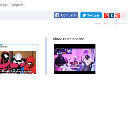
n tiro
disparar
Compartir
Compartir
Compartir
Compar
en
en
en
en
Reportar por inapropiado
Pinterest
tumblr
Google+
mene
Vídeo relacionado: