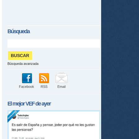
Búsqueda
Búsqueda avanzada
Facebook
RSS
Email
El mejor
VEF
de ayer