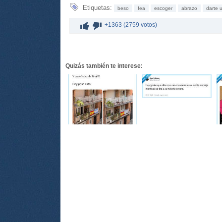
Etiquetas:
beso
fea
escoger
abrazo
darte u
+1363 (2759 votos)
Quizás también te interese: