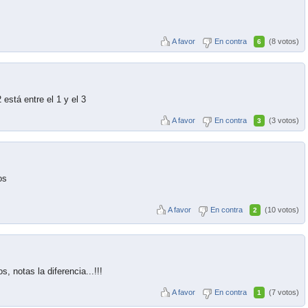
A favor
En contra
(8 votos)
6
 está entre el 1 y el 3
A favor
En contra
(3 votos)
3
os
A favor
En contra
(10 votos)
2
 notas la diferencia...!!!
A favor
En contra
(7 votos)
1