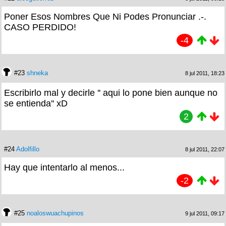
Poner Esos Nombres Que Ni Podes Pronunciar .-.
CASO PERDIDO!
-4
#23
shneka
8 jul 2011, 18:23
Escribirlo mal y decirle '' aqui lo pone bien aunque no
se entienda'' xD
2
#24
Adolfillo
8 jul 2011, 22:07
Hay que intentarlo al menos...
-2
#25
noaloswuachupinos
9 jul 2011, 09:17