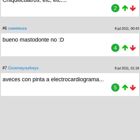
2
#6
sweeteura
8 jul 2011, 00:43
bueno mastodonte no :D
4
#7
Givemeyourkeys
8 jul 2011, 01:18
aveces con pinta a electrocardiograma...
5