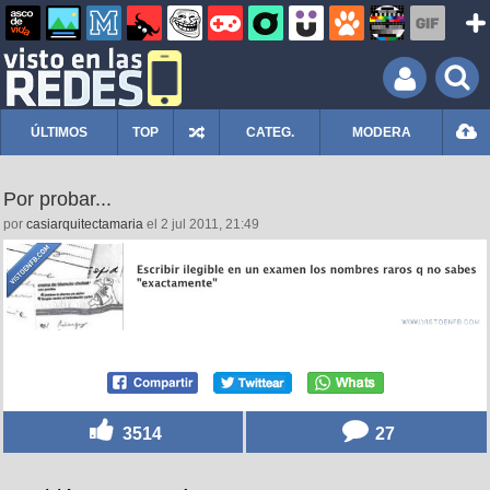
ÚLTIMOS
TOP
CATEG.
MODERA
Por probar...
por
casiarquitectamaria
el 2 jul 2011, 21:49
3514
27