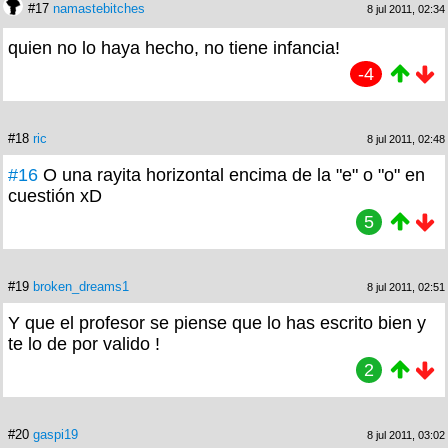
#17
namastebitches
8 jul 2011, 02:34
quien no lo haya hecho, no tiene infancia!
-4
#18
ric
8 jul 2011, 02:48
#16
O una rayita horizontal encima de la "e" o "o" en
cuestión xD
5
#19
broken_dreams1
8 jul 2011, 02:51
Y que el profesor se piense que lo has escrito bien y
te lo de por valido !
2
#20
gaspi19
8 jul 2011, 03:02