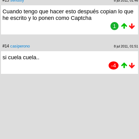
#13
seriusly
8 jul 2011, 01:46
Cuando tengo que hacer esto después copian lo que
he escrito y lo ponen como Captcha
1
#14
casiperono
8 jul 2011, 01:51
si cuela cuela..
-4