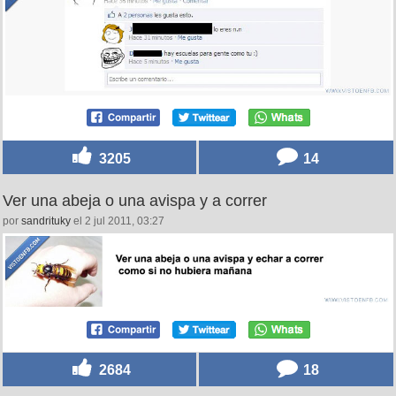
3205
14
Ver una abeja o una avispa y a correr
por
sandrituky
el 2 jul 2011, 03:27
2684
18