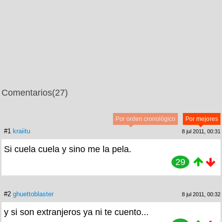
Comentarios
(27)
Por orden cronológico
Por mejores
#1
kraiitu
8 jul 2011, 00:31
Si cuela cuela y sino me la pela.
29
#2
ghuettoblaster
8 jul 2011, 00:32
y si son extranjeros ya ni te cuento...