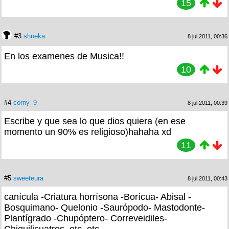
15
#3
shneka
8 jul 2011, 00:36
En los examenes de Musica!!
10
#4
corny_9
8 jul 2011, 00:39
Escribe y que sea lo que dios quiera (en ese
momento un 90% es religioso)hahaha xd
11
#5
sweeteura
8 jul 2011, 00:43
canícula -Criatura horrísona -Borícua- Abisal -
Bosquimano- Quelonio -Saurópodo- Mastodonte-
Plantígrado -Chupóptero- Correveidiles-
Chiquilicuatros, etc, etc....