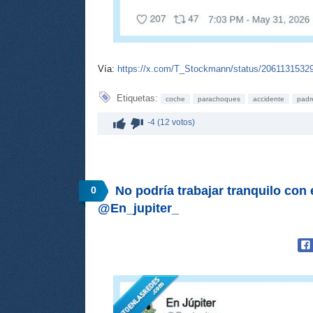
Vía:
https://x.com/T_Stockmann/status/2061131532
Etiquetas:
coche
parachoques
accidente
padr
-4 (12 votos)
No podría trabajar tranquilo con
0
@En_jupiter_