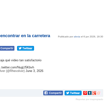
ncontrar en la carretera
Publicado por
alexia
el 6 jun 2026, 18:30
jaja qué video tan satisfactorio
c.twitter.com/NugLf5Kbvh
ver (@Rhevolver)
June 3, 2026
Compartir
Compartir
Compartir
Compar
en
en
en
en
Reportar por inapropiado
Pinterest
tumblr
Google+
mene