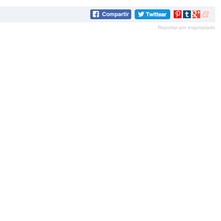
Compartir
Compartir
Compartir
Compar
en
en
en
en
Reportar por inapropiado
Pinterest
tumblr
Google+
mene