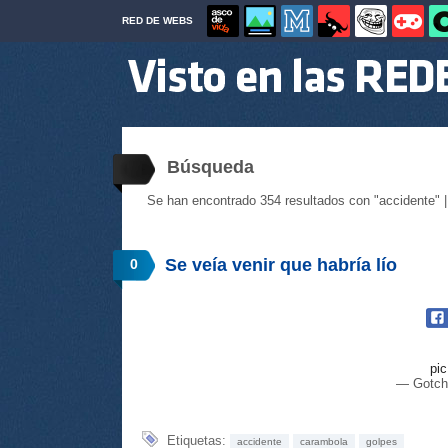
RED DE WEBS
Búsqueda
Se han encontrado 354 resultados con "accidente" 
Se veía venir que habría lío
0
pi
— Gotch
Etiquetas:
accidente
carambola
golpes