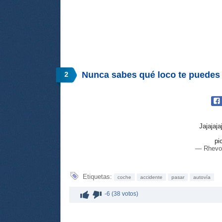
Nunca sabes qué loco te puedes e
2
Jajajaja
pi
— Rhevol
Etiquetas:
coche
accidente
pasar
autovía
-6 (38 votos)