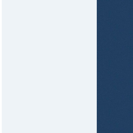
tir
ame