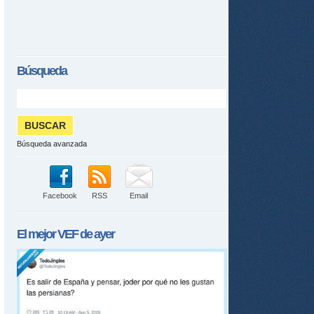
Búsqueda
Búsqueda avanzada
Facebook
RSS
Email
El mejor
VEF
de ayer
tir
ame