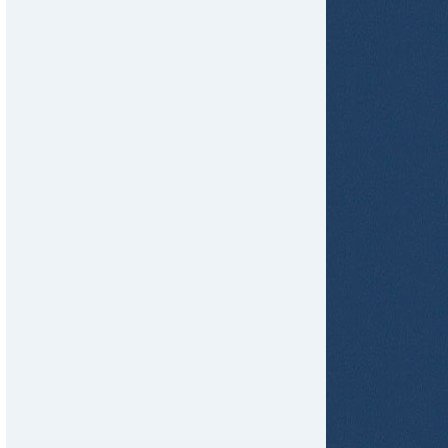
tir
ame