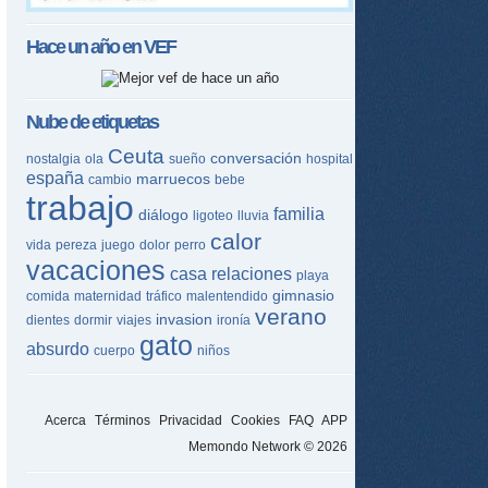
Hace un año en
VEF
Nube de etiquetas
Ceuta
conversación
nostalgia
ola
sueño
hospital
españa
marruecos
cambio
bebe
trabajo
familia
diálogo
ligoteo
lluvia
calor
vida
pereza
juego
dolor
perro
vacaciones
casa
relaciones
playa
gimnasio
comida
maternidad
tráfico
malentendido
verano
invasion
dientes
dormir
viajes
ironía
gato
absurdo
cuerpo
niños
Acerca
Términos
Privacidad
Cookies
FAQ
APP
Memondo Network © 2026