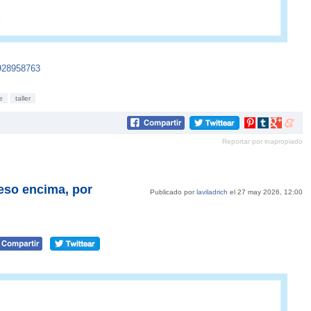
928958763
e
taller
Compartir
Compartir
Compartir
Compar
en
en
en
en
Reportar por inapropiado
Pinterest
tumblr
Google+
mene
 eso encima, por
Publicado por
laviladrich
el 27 may 2026, 12:00