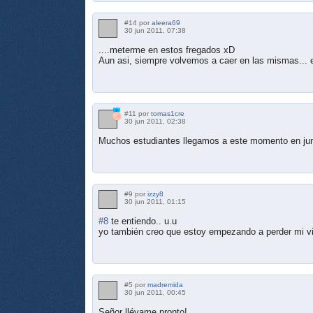
#14 por
aleera69
30 jun 2011, 07:38
....meterme en estos fregados xD
Aun asi, siempre volvemos a caer en las mismas... 
#11 por
tomas1cre
30 jun 2011, 02:38
Muchos estudiantes llegamos a este momento en ju
#9 por
izzy8
30 jun 2011, 01:15
#8
te entiendo.. u.u
yo también creo que estoy empezando a perder mi vi
#5 por
madremida
30 jun 2011, 00:45
Señor llévame pronto!