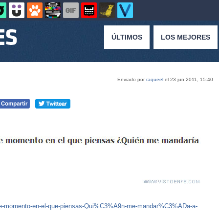
ÚLTIMOS
LOS MEJORES
Enviado por
raqueel
el 23 jun 2011, 15:40
able-momento-en-el-que-piensas-Qui%C3%A9n-me-mandar%C3%ADa-a-