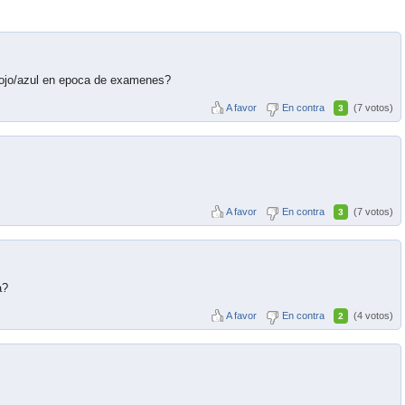
ojo/azul en epoca de examenes?
A favor
En contra
(7 votos)
3
A favor
En contra
(7 votos)
3
a?
A favor
En contra
(4 votos)
2