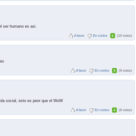
el ser humano es asi.
A favor
En contra
(10 votos)
6
nio
A favor
En contra
(9 votos)
5
da social, esto es peor que el WoW
A favor
En contra
(8 votos)
4