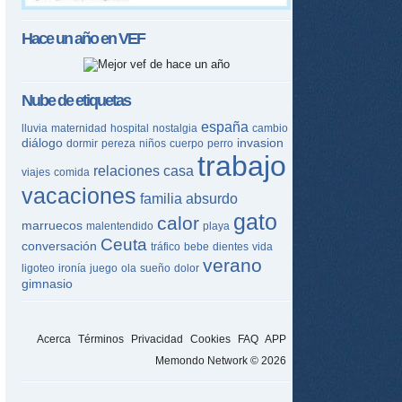
Hace un año en
VEF
Nube de etiquetas
españa
lluvia
maternidad
hospital
nostalgia
cambio
diálogo
invasion
dormir
pereza
niños
cuerpo
perro
trabajo
relaciones
casa
viajes
comida
vacaciones
familia
absurdo
gato
calor
marruecos
malentendido
playa
Ceuta
conversación
tráfico
bebe
dientes
vida
verano
ligoteo
ironía
juego
ola
sueño
dolor
gimnasio
Acerca
Términos
Privacidad
Cookies
FAQ
APP
Memondo Network © 2026