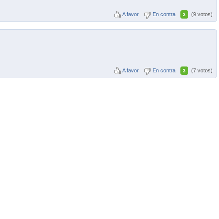
A favor
En contra
(9 votos)
3
A favor
En contra
(7 votos)
3