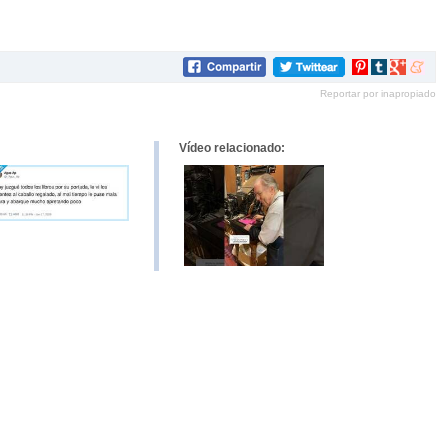
Compartir
Compartir
Compartir
Compar
en
en
en
en
Reportar por inapropiado
Pinterest
tumblr
Google+
mene
Vídeo relacionado: