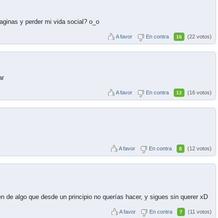
ginas y perder mi vida social? o_o
A favor
En contra
(22 votos)
16
ar
A favor
En contra
(16 votos)
12
A favor
En contra
(12 votos)
8
de algo que desde un principio no querías hacer, y sigues sin querer xD
A favor
En contra
(11 votos)
7