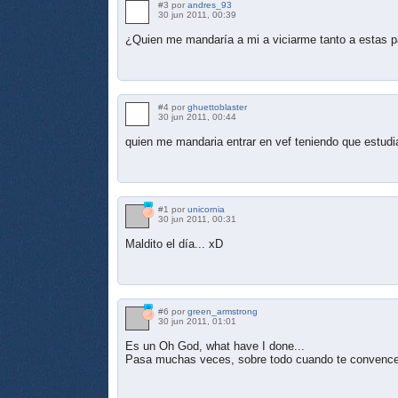
#3 por
andres_93
30 jun 2011, 00:39
¿Quien me mandaría a mi a viciarme tanto a estas pa
#4 por
ghuettoblaster
30 jun 2011, 00:44
quien me mandaria entrar en vef teniendo que estudi
#1 por
unicornia
30 jun 2011, 00:31
Maldito el día... xD
#6 por
green_armstrong
30 jun 2011, 01:01
Es un Oh God, what have I done...
Pasa muchas veces, sobre todo cuando te convencen 