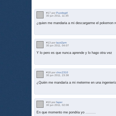
#17 por
Puzzlegirl
30 jun 2011, 11:35
¿quien me mandaria a mi descargarme el pokemon r
#13 por
lazzi2pm
30 jun 2011, 04:07
Y lo pero es que nunca aprende y lo hago otra vez
#18 por
choc2310
30 jun 2011, 23:38
¿Quién me mandaría a mi meterme en una ingenierí
#10 por
faper
30 jun 2011, 02:08
En que momento me pondria yo ..........