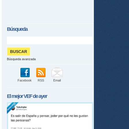
Búsqueda
Búsqueda avanzada
Facebook
RSS
Email
El mejor
VEF
de ayer