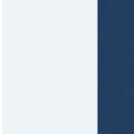
tir
ame