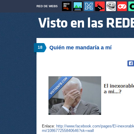
RED DE WEBS
Quién me mandaría a mí
18
Enlace:
http://www.facebook.com/pages/El-inexor
mi/108677255840646?sk=wall