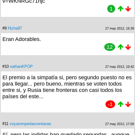
v=WKNRGc71hjc
1
#9
Hizha97
27 may 2012, 16:39
Eran Adorables.
12
#10
nathanKPOP
27 may 2012, 16:42
El premio a la simpatía si, pero segundo puesto no es
para llegar... pero bueno, mientras se voten todos
entre si, y Rusia tiene fronteras con casi todos los
países del este...
-1
#11
voyaromperlasventanas
27 may 2012, 17:00
Sí, pero las jodidas han quedado segundas.. aunque