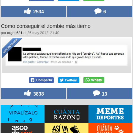
2534
6
Cómo conseguir el zombie más tierno
por
argos631
el 25 may 2012, 21:40
3838
13