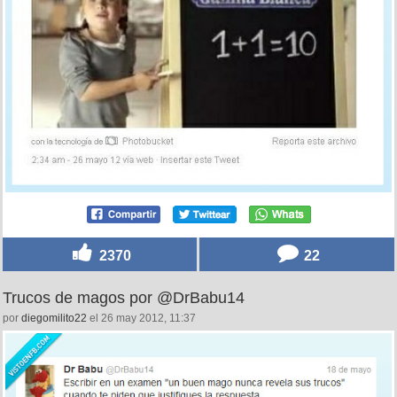
2370
22
Trucos de magos por @DrBabu14
por
diegomilito22
el 26 may 2012, 11:37