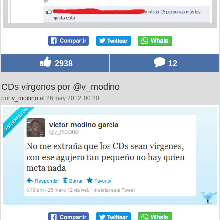
2938
12
CDs vírgenes por @v_modino
por
v_modino
el 26 may 2012, 00:20