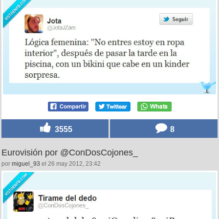
3555
8
Eurovisión por @ConDosCojones_
por
miguel_93
el 26 may 2012, 23:42