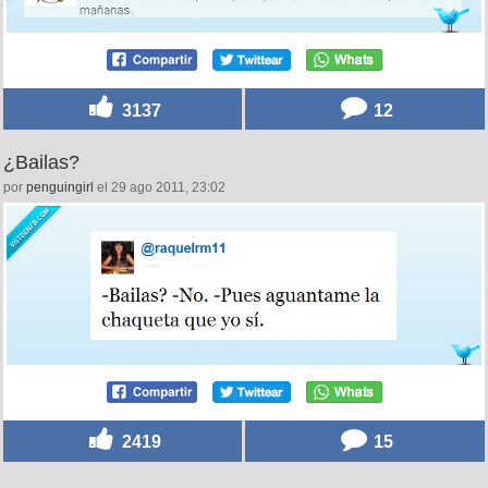
3137
12
¿Bailas?
por
penguingirl
el 29 ago 2011, 23:02
2419
15