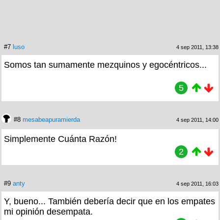
#7
luso
4 sep 2011, 13:38
Somos tan sumamente mezquinos y egocéntricos...
5
#8
mesabeapuramierda
4 sep 2011, 14:00
Simplemente Cuánta Razón!
2
#9
anty
4 sep 2011, 16:03
Y, bueno... También debería decir que en los empates
mi opinión desempata.