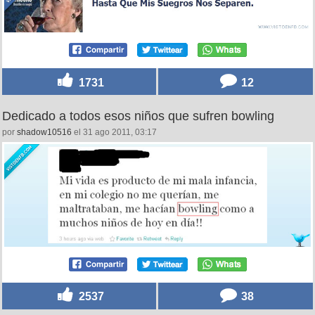
1731
12
Dedicado a todos esos niños que sufren bowling
por
shadow10516
el 31 ago 2011, 03:17
2537
38