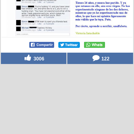
3006
122