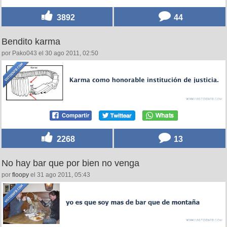
3892
44
Bendito karma
por Pako043 el 30 ago 2011, 02:50
2268
13
No hay bar que por bien no venga
por
floopy
el 31 ago 2011, 05:43