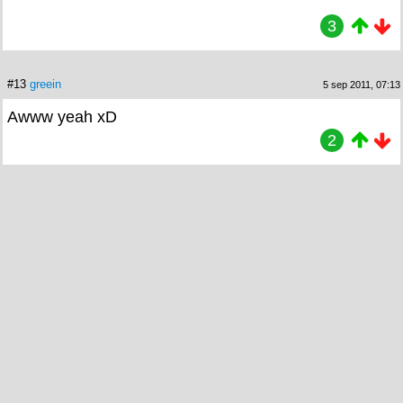
3
#13
greein
5 sep 2011, 07:13
Awww yeah xD
2