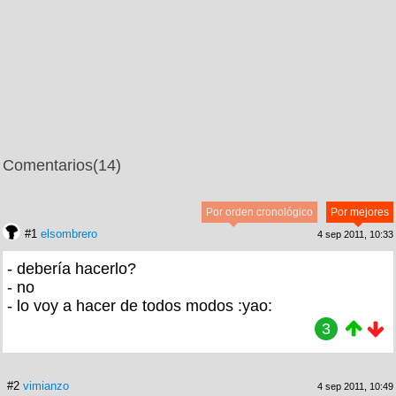
Comentarios
(14)
Por orden cronológico
Por mejores
#1
elsombrero
4 sep 2011, 10:33
- debería hacerlo?
- no
- lo voy a hacer de todos modos :yao:
3
#2
vimianzo
4 sep 2011, 10:49