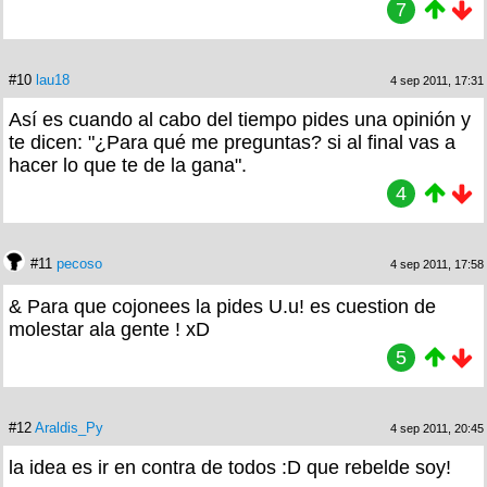
7
#10
lau18
4 sep 2011, 17:31
Así es cuando al cabo del tiempo pides una opinión y
te dicen: "¿Para qué me preguntas? si al final vas a
hacer lo que te de la gana".
4
#11
pecoso
4 sep 2011, 17:58
& Para que cojonees la pides U.u! es cuestion de
molestar ala gente ! xD
5
#12
Araldis_Py
4 sep 2011, 20:45
la idea es ir en contra de todos :D que rebelde soy!