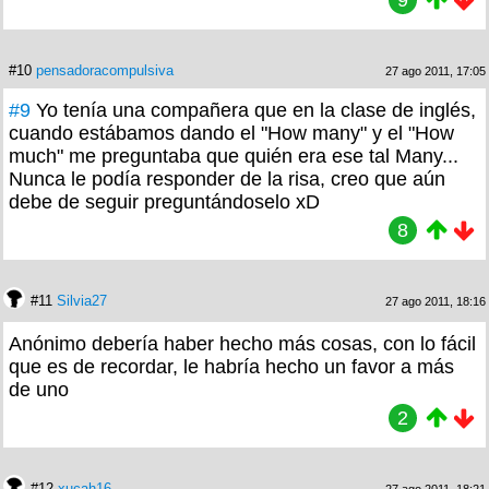
9
#10
pensadoracompulsiva
27 ago 2011, 17:05
#9
Yo tenía una compañera que en la clase de inglés,
cuando estábamos dando el "How many" y el "How
much" me preguntaba que quién era ese tal Many...
Nunca le podía responder de la risa, creo que aún
debe de seguir preguntándoselo xD
8
#11
Silvia27
27 ago 2011, 18:16
Anónimo debería haber hecho más cosas, con lo fácil
que es de recordar, le habría hecho un favor a más
de uno
2
#12
xucah16
27 ago 2011, 18:21