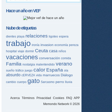
Hace un año en
VEF
Nube de etiquetas
relaciones
dientes
playa
ligoteo
espera
trabajo
invasion
ironía
economía
pereza
Ceuta
casa
hospital
viaje
dormir
niños
vacaciones
conversación
comida
verano
Familia
nostalgia
malentendido
calor
España
sueño
tráfico
juego
ola
absurdo
marruecos
Diálogo
cERVEZA
vida
gato
perro
cambio
cuerpo
Sarcasmo
lluvia
Acerca
Términos
Privacidad
Cookies
FAQ
APP
Memondo Network © 2026