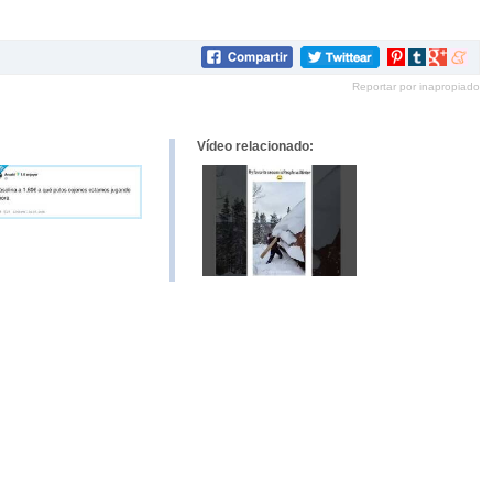
Compartir
Compartir
Compartir
Compar
en
en
en
en
Reportar por inapropiado
Pinterest
tumblr
Google+
mene
Vídeo relacionado: