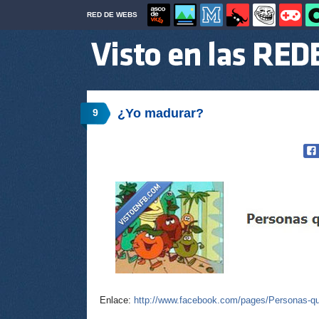
RED DE WEBS
¿Yo madurar?
9
Enlace:
http://www.facebook.com/pages/Personas-que