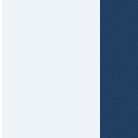
tir
ame