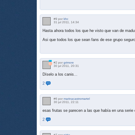
#9 por
khc
31 jul 2011, 14:34
Hasta ahora todos los que he visto que van de madu
Asi que todos los que sean fans de ese grupo segur
#2 por
grimore
30 jul 2011, 20:31
Díselo a los canis...
2
#6 por
marinacastromartel
30 jul 2011, 22:11
esas frutas se parecen a las que había en una serie
2
#7 por
pirita