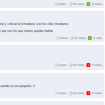
A favor
En contra
(3 votos)
1
ros y critican la inmadurez son los más inmaduros.
o que son los que menos pueden hablar.
A favor
En contra
(1 voto)
1
A favor
En contra
(7 votos)
1
 cuando yo era pequeña :3
A favor
En contra
(4 votos)
2