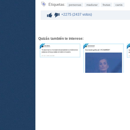
Etiquetas:
personas
madurar
frutas
canis
+2275 (2437 votos)
Quizás también te interese: