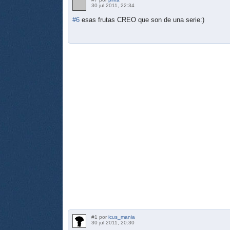
30 jul 2011, 22:34
#6
esas frutas CREO que son de una serie:)
#1 por
icus_mania
30 jul 2011, 20:30