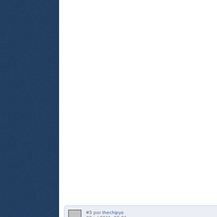
#3 por
thechipys