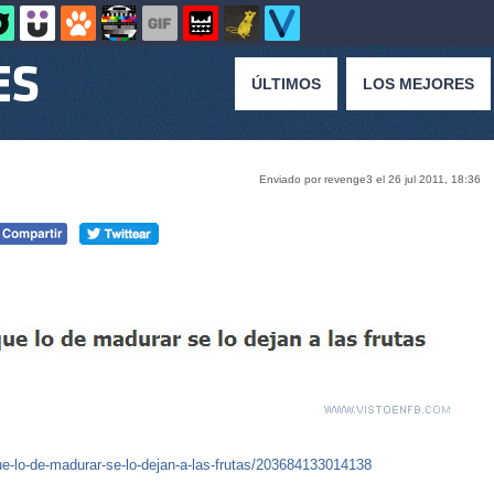
ÚLTIMOS
LOS MEJORES
Enviado por revenge3 el 26 jul 2011, 18:36
-lo-de-madurar-se-lo-dejan-a-las-frutas/203684133014138