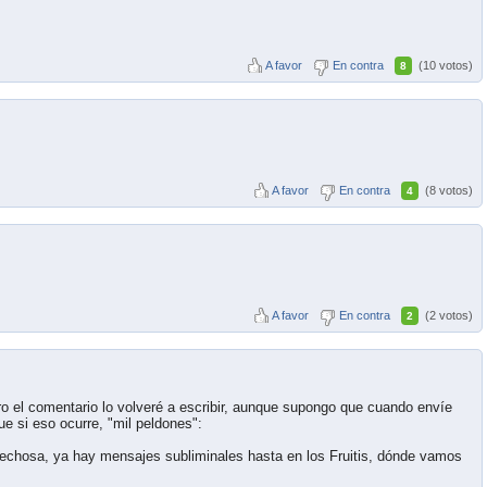
A favor
En contra
(10 votos)
8
A favor
En contra
(8 votos)
4
A favor
En contra
(2 votos)
2
ro el comentario lo volveré a escribir, aunque supongo que cuando envíe
ue si eso ocurre, "mil peldones":
pechosa, ya hay mensajes subliminales hasta en los Fruitis, dónde vamos