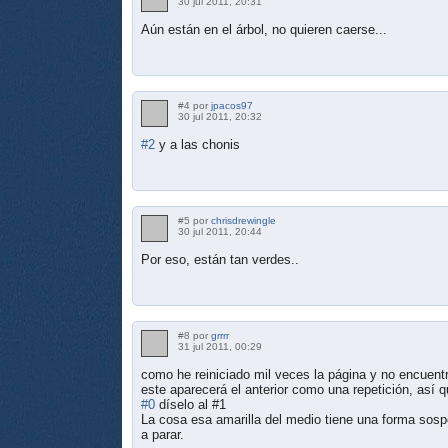
30 jul 2011, 20:31
Aún están en el árbol, no quieren caerse...
#4 por
jpacos97
30 jul 2011, 20:32
#2
y a las chonis
#5 por
chrisdrewingle
30 jul 2011, 20:44
Por eso, están tan verdes..
#8 por
grrrr
31 jul 2011, 00:29
como he reiniciado mil veces la página y no encuent
este aparecerá el anterior como una repetición, así q
#0
díselo al #1
La cosa esa amarilla del medio tiene una forma sos
a parar.