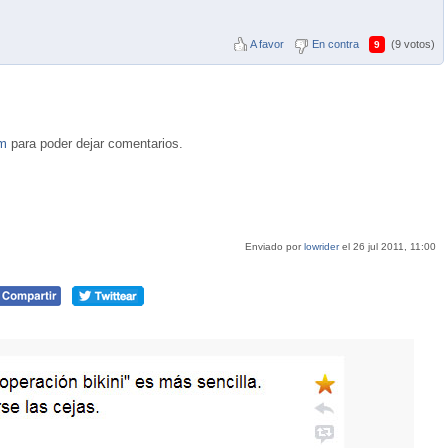
A favor
En contra
(9 votos)
9
om
para poder dejar comentarios.
Enviado por
lowrider
el 26 jul 2011, 11:00