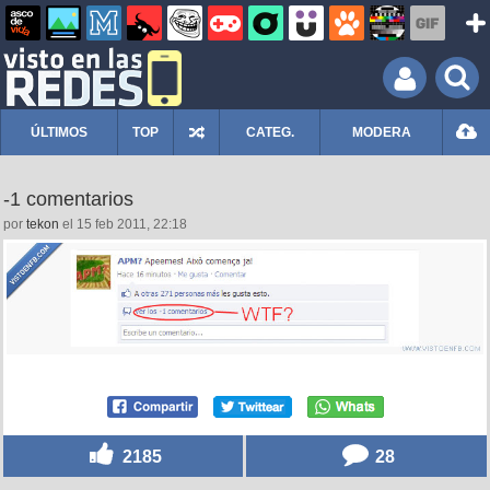
ÚLTIMOS
TOP
CATEG.
MODERA
-1 comentarios
por
tekon
el 15 feb 2011, 22:18
2185
28