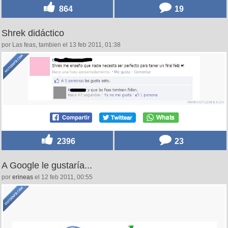
864
19
Shrek didáctico
por Las feas, tambien el 13 feb 2011, 01:38
2396
23
A Google le gustaría...
por
erineas
el 12 feb 2011, 00:55