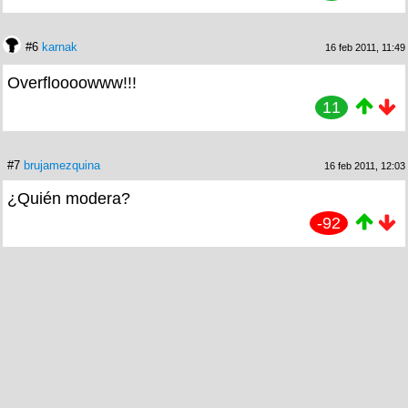
#6
karnak
16 feb 2011, 11:49
Overfloooowww!!!
11
#7
brujamezquina
16 feb 2011, 12:03
¿Quién modera?
-92