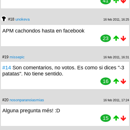
41
#18
unokeva
16 feb 2011, 16:25
APM cachondos hasta en facebook
23
#19
missepic
16 feb 2011, 16:31
#14
Son comentarios, no votos. Es como si dices "-3
patatas". No tiene sentido.
16
#20
nosonparanoiasmias
16 feb 2011, 17:24
Alguna pregunta més! :D
15