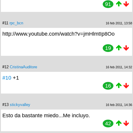
91
#11
rpc_bcn
16 feb 2011, 13:58
http://www.youtube.com/watch?v=jmHlmtIp8Oo
19
#12
CristinaAuditore
16 feb 2011, 14:32
#10
+1
16
#13
stickyvalley
16 feb 2011, 14:36
Esto da bastante miedo...Me incluyo.
42