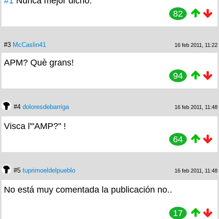
#1
Nunca mejor dicho.
82
#3
McCaslin41
16 feb 2011, 11:22
APM? Què grans!
94
#4
doloresdebarriga
16 feb 2011, 11:48
Visca l'"AMP?" !
64
#5
tuprimoeldelpueblo
16 feb 2011, 11:48
No está muy comentada la publicación no..
17