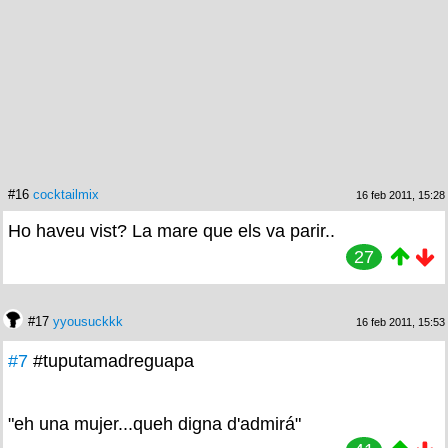
#16
cocktailmix
16 feb 2011, 15:28
Ho haveu vist? La mare que els va parir..
27
#17
yyousuckkk
16 feb 2011, 15:53
#7
#tuputamadreguapa
"eh una mujer...queh digna d'admirá"