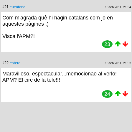
#21
cucatona
16 feb 2011, 21:34
Com m'agrada què hi hagin catalans com jo en
aquestes pàgines :)
Visca l'APM?!
23
#22
estere
16 feb 2011, 21:53
Maravilloso, espectacular...memocionao al verlo!
APM? El circ de la tele!!!
24