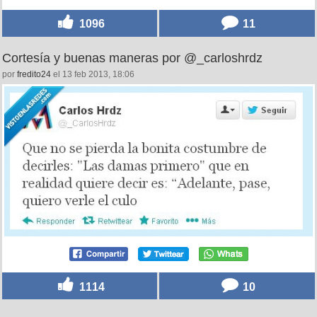
1096
11
Cortesía y buenas maneras por @_carloshrdz
por
fredito24
el 13 feb 2013, 18:06
1114
10