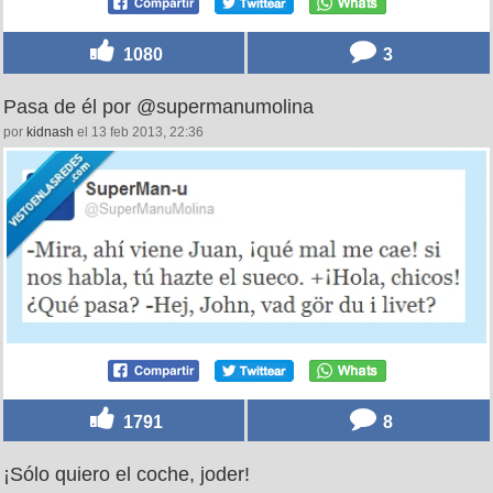
1080
3
Pasa de él por @supermanumolina
por
kidnash
el 13 feb 2013, 22:36
1791
8
¡Sólo quiero el coche, joder!