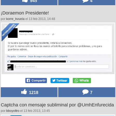
945
4
¡Doraemon Presidente!
por
korre_kvuela
el 13 feb 2013, 14:48
1218
7
Captcha con mensaje subliminal por @UmhEnfurecida
por
bboyottro
el 13 feb 2013, 13:45