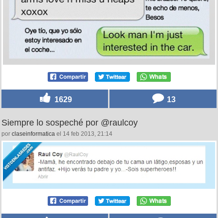
1629
13
Siempre lo sospeché por @raulcoy
por
claseinformatica
el 14 feb 2013, 21:14