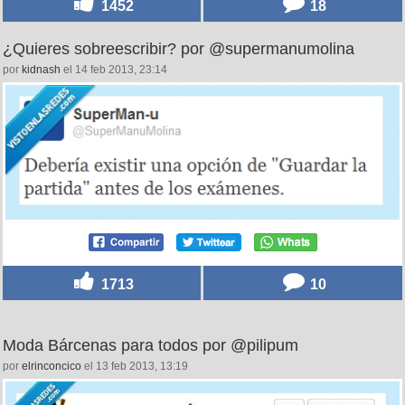
1452
18
¿Quieres sobreescribir? por @supermanumolina
por
kidnash
el 14 feb 2013, 23:14
1713
10
Moda Bárcenas para todos por @pilipum
por
elrinconcico
el 13 feb 2013, 13:19