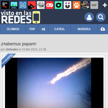
ÚLTIMOS
TOP
CATEG.
MODERA
¡Habemus papam!
por
chmrules
el 15 feb 2013, 12:38