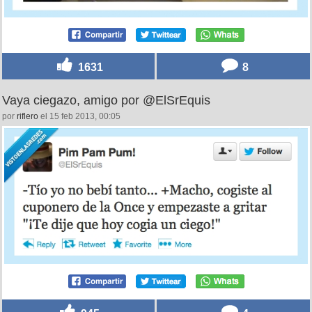
1631
8
Vaya ciegazo, amigo por @ElSrEquis
por
riflero
el 15 feb 2013, 00:05