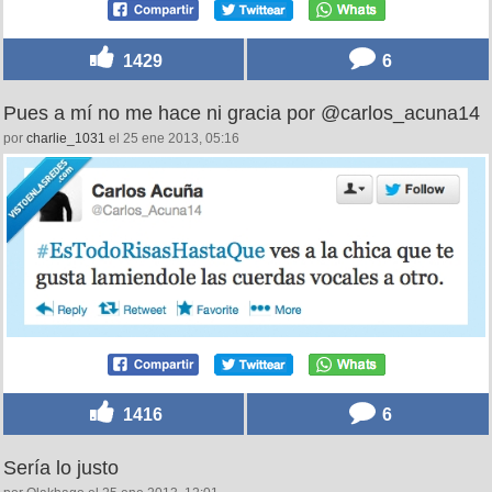
1429
6
Pues a mí no me hace ni gracia por @carlos_acuna14
por
charlie_1031
el 25 ene 2013, 05:16
1416
6
Sería lo justo