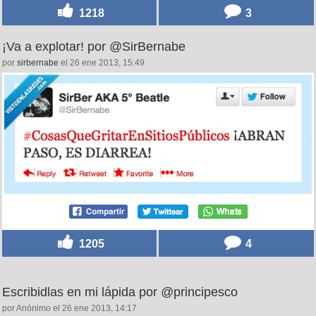
1218
3
¡Va a explotar! por @SirBernabe
por
sirbernabe
el 26 ene 2013, 15:49
1205
4
Escribidlas en mi lápida por @principesco
por Anónimo el 26 ene 2013, 14:17