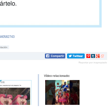
3440582743
elación
Compartir
Compartir
Compartir
Compar
en
en
en
en
Reportar por inapropiado
Pinterest
tumblr
Google+
mene
Vídeo relacionado: