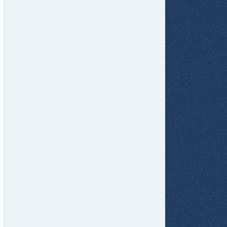
tir
ame