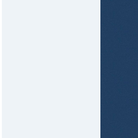
tir
ame