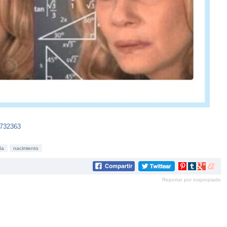
4732363
da
nacimiento
Compartir
Compartir
Compartir
Compar
en
en
en
en
Reportar por inapropiado
Pinterest
tumblr
Google+
mene