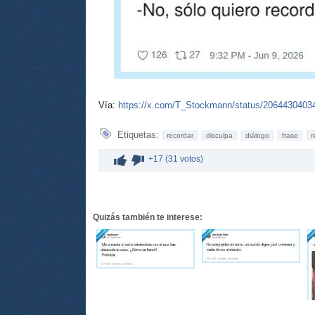
Vía:
https://x.com/T_Stockmann/status/206443040
Etiquetas:
recordar
disculpa
diálogo
frase
r
+17 (31 votos)
Quizás también te interese: