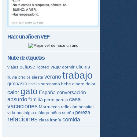
Hace un año en
VEF
Nube de etiquetas
eclipse
viaje
oficina
viajes
ligoteo
dormir
trabajo
verano
lluvia
siesta
precios
gimnasio
sarcasmo
bebe
dinero
dolor
botella
gato
calor
España
conversación
absurdo
casa
familia
perro
pareja
vacaciones
Marruecos
reflexión
hospital
pereza
vida
nostalgia
diálogo
niños
sueño
relaciones
comida
clase
ironía