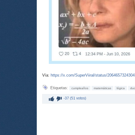
Vía:
https://x.com/SuperViiral/status/206465732430
Etiquetas:
cumpleaños
matemáticas
lógica
du
-37 (51 votos)