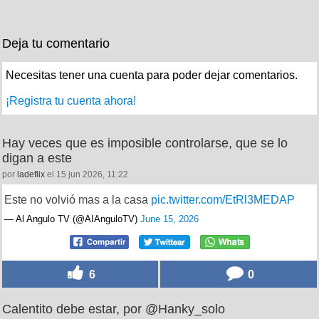
Deja tu comentario
Necesitas tener una cuenta para poder dejar comentarios.
¡Registra tu cuenta ahora!
Hay veces que es imposible controlarse, que se lo
digan a este
por
ladeflix
el 15 jun 2026, 11:22
Este no volvió mas a la casa
pic.twitter.com/EtRl3MEDAP
— Al Angulo TV (@AIAnguloTV)
June 15, 2026
6
0
Calentito debe estar, por @Hanky_solo