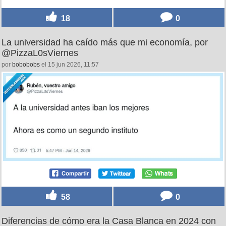
18
0
La universidad ha caído más que mi economía, por
@PizzaL0sViernes
por
bobobobs
el 15 jun 2026, 11:57
58
0
Diferencias de cómo era la Casa Blanca en 2024 con