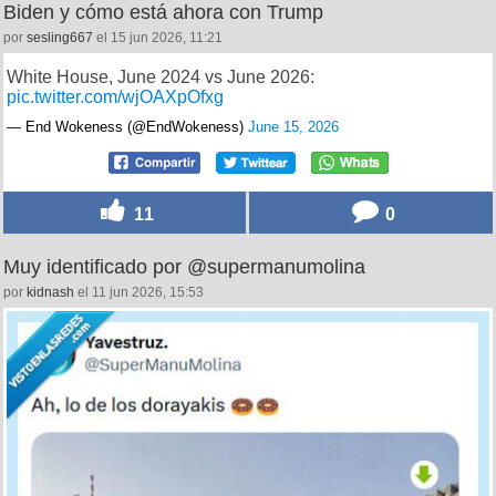
Biden y cómo está ahora con Trump
por
sesling667
el 15 jun 2026, 11:21
White House, June 2024 vs June 2026:
pic.twitter.com/wjOAXpOfxg
— End Wokeness (@EndWokeness)
June 15, 2026
11
0
Muy identificado por @supermanumolina
por
kidnash
el 11 jun 2026, 15:53