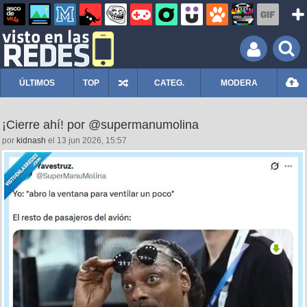
ÚLTIMOS
TOP
CATEG.
MODERA
¡Cierre ahí! por @supermanumolina
por
kidnash
el 13 jun 2026, 15:57