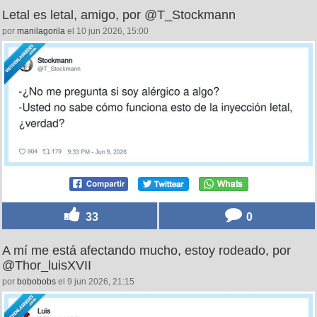
Letal es letal, amigo, por @T_Stockmann
por
manilagorila
el 10 jun 2026, 15:00
33
0
A mí me está afectando mucho, estoy rodeado, por
@Thor_luisXVII
por
bobobobs
el 9 jun 2026, 21:15