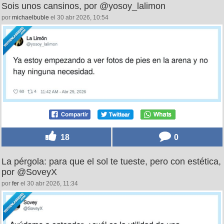
Sois unos cansinos, por @yosoy_lalimon
por
michaelbuble
el 30 abr 2026, 10:54
18
0
La pérgola: para que el sol te tueste, pero con estética,
por @SoveyX
por
fer
el 30 abr 2026, 11:34