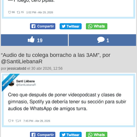
19
1
“Audio de tu colega borracho a las 3AM”, por
@SantiLiebanaR
por
jessicatodd
el 30 abr 2026, 12:56