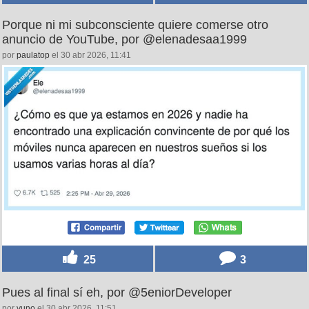
Porque ni mi subconsciente quiere comerse otro
anuncio de YouTube, por @elenadesaa1999
por
paulatop
el 30 abr 2026, 11:41
25
3
Pues al final sí eh, por @5eniorDeveloper
por
yuno
el 30 abr 2026, 11:51