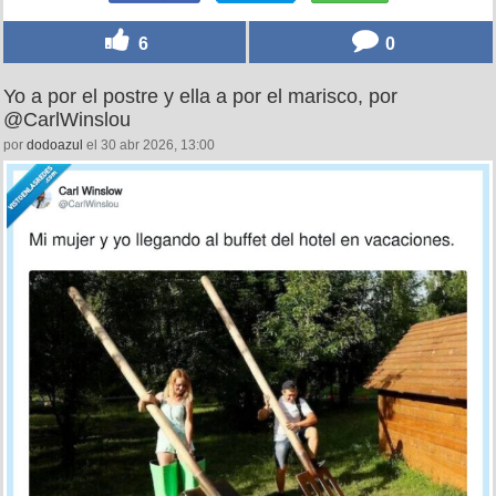
6
0
Yo a por el postre y ella a por el marisco, por
@CarlWinslou
por
dodoazul
el 30 abr 2026, 13:00