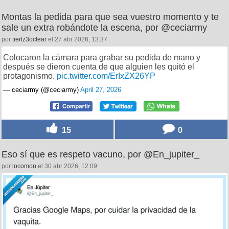
Montas la pedida para que sea vuestro momento y te
sale un extra robándote la escena, por @ceciarmy
por
tiertz3oclear
el 27 abr 2026, 13:37
Colocaron la cámara para grabar su pedida de mano y
después se dieron cuenta de que alguien les quitó el
protagonismo.
pic.twitter.com/ErIxZX26YP
— ceciarmy (@ceciarmy)
April 27, 2026
15
0
Eso sí que es respeto vacuno, por @En_jupiter_
por
locomon
el 30 abr 2026, 12:09