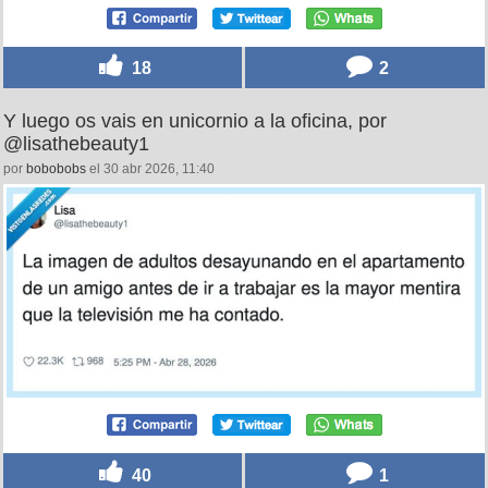
18
2
Y luego os vais en unicornio a la oficina, por
@lisathebeauty1
por
bobobobs
el 30 abr 2026, 11:40
40
1