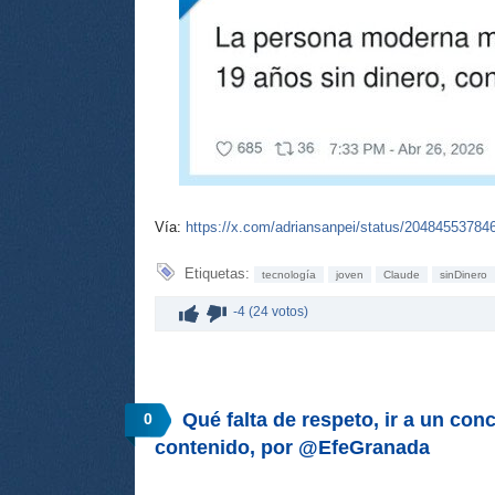
Vía:
https://x.com/adriansanpei/status/2048455378
Etiquetas:
tecnología
joven
Claude
sinDinero
-4 (24 votos)
Qué falta de respeto, ir a un con
0
contenido, por @EfeGranada