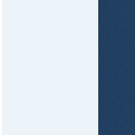
tir
ame