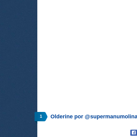
Olderine por @supermanumolin
1