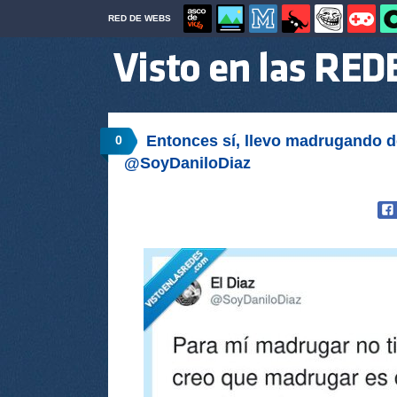
RED DE WEBS
Entonces sí, llevo madrugando d
0
@SoyDaniloDiaz