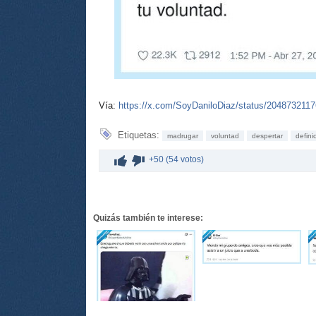
Vía:
https://x.com/SoyDaniloDiaz/status/204873211
Etiquetas:
madrugar
voluntad
despertar
defini
+50 (54 votos)
Quizás también te interese: