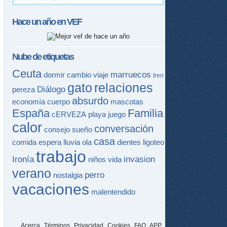
Hace un año en
VEF
Nube de etiquetas
Ceuta
marruecos
dormir
cambio
viaje
tren
gato
relaciones
Diálogo
pereza
absurdo
economía
cuerpo
mascotas
España
Familia
cERVEZA
playa
juego
calor
conversación
consejo
sueño
casa
comida
espera
lluvia
ola
dientes
ligoteo
trabajo
Ironía
invasion
niños
vida
verano
perro
nostalgia
vacaciones
malentendido
Acerca
Términos
Privacidad
Cookies
FAQ
APP