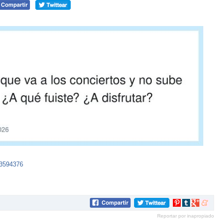
33594376
Compartir
Compartir
Compartir
Compar
en
en
en
en
Reportar por inapropiado
Pinterest
tumblr
Google+
mene