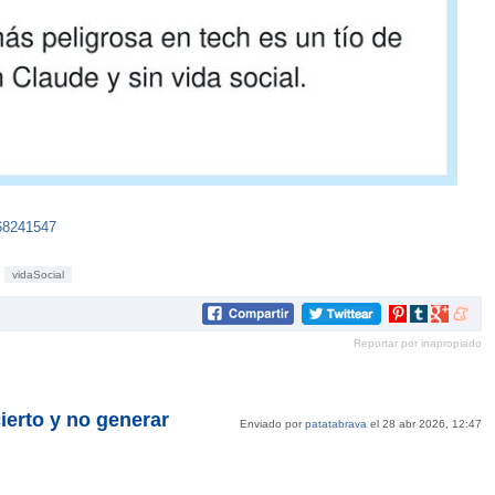
468241547
vidaSocial
Compartir
Compartir
Compartir
Compar
en
en
en
en
Reportar por inapropiado
Pinterest
tumblr
Google+
mene
cierto y no generar
Enviado por
patatabrava
el 28 abr 2026, 12:47