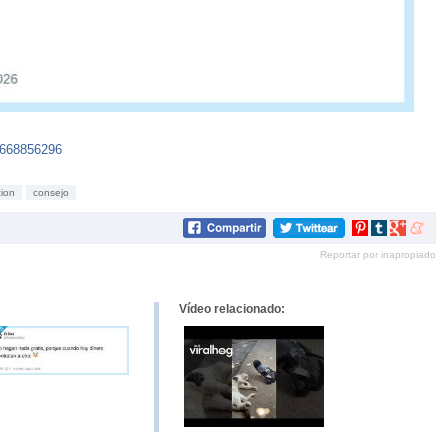
7668856296
cion
consejo
Compartir
Compartir
Compartir
Compar
en
en
en
en
Reportar por inapropiado
Pinterest
tumblr
Google+
mene
Vídeo relacionado: