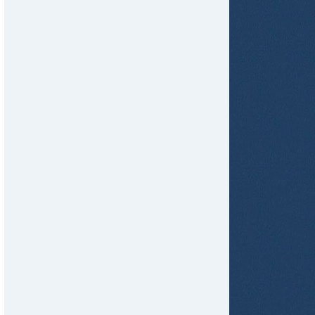
tir
ame