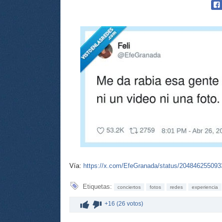
Vía:
https://x.com/EfeGranada/status/20484625509
Etiquetas:
conciertos
fotos
redes
experiencia
+16 (26 votos)