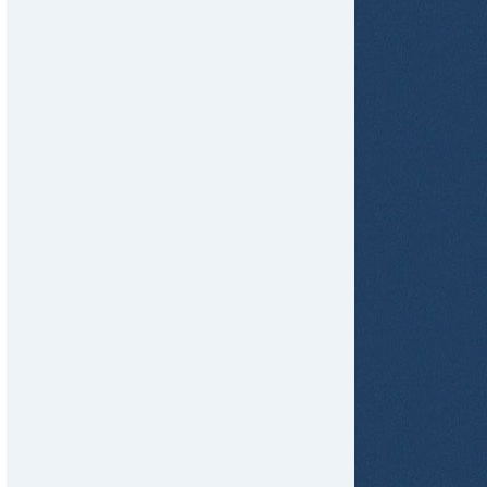
tir
ame