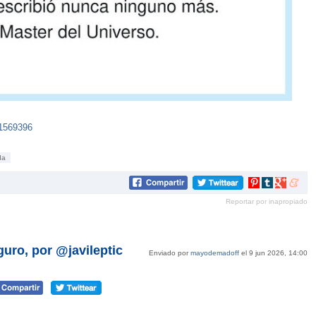
91569396
da
Compartir
Compartir
Compartir
Compar
en
en
en
en
Reportar por inapropiado
Pinterest
tumblr
Google+
mene
guro, por @javileptic
Enviado por
mayodemadoff
el 9 jun 2026, 14:00