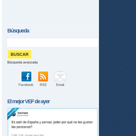
Búsqueda
Búsqueda avanzada
Facebook
RSS
Email
El mejor
VEF
de ayer