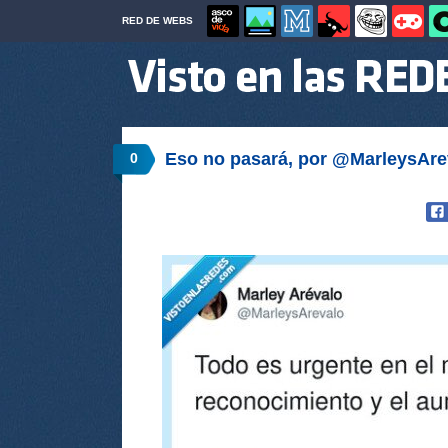
RED DE WEBS
Eso no pasará, por @MarleysAre
0