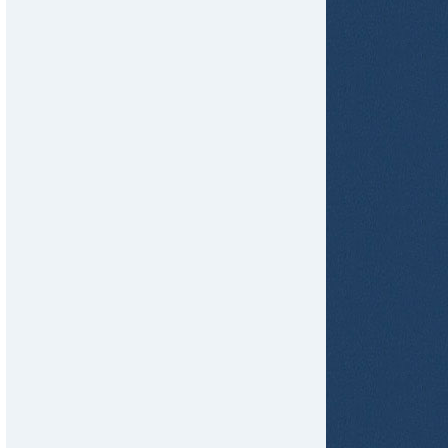
tir
ame