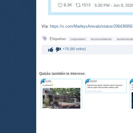
Vía:
https://x.com/MarleysArevalo/status/20643695
Etiquetas:
corporativo
reconocimiento
aumentosal
+76 (80 votos)
Quizás también te interese: