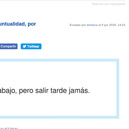
en
en
en
en
Reportar por inapropiado
Pinterest
tumblr
Google+
mene
puntualidad, por
Enviado por
detriana
el 9 jun 2026, 14:01