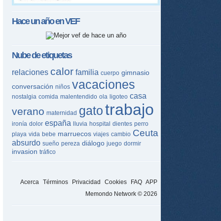
Hace un año en
VEF
Nube de etiquetas
calor
relaciones
familia
gimnasio
cuerpo
vacaciones
conversación
niños
casa
nostalgia
comida
malentendido
ola
ligoteo
trabajo
gato
verano
maternidad
españa
ironía
dolor
lluvia
hospital
dientes
perro
Ceuta
marruecos
playa
vida
bebe
viajes
cambio
absurdo
diálogo
sueño
pereza
juego
dormir
invasion
tráfico
Acerca
Términos
Privacidad
Cookies
FAQ
APP
Memondo Network © 2026