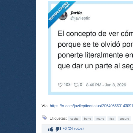
Vía:
https://x.com/javileptic/status/20640566014309
Etiquetas:
coche
freno
mano
risa
seguro
+6 (24 votos)