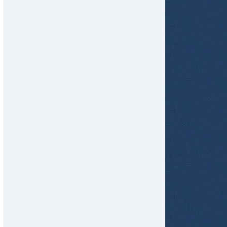
tir
ame