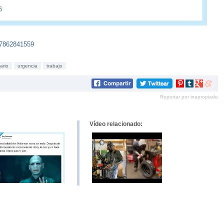
67862841559
ario
urgencia
trabajo
Compartir
Compartir
Compartir
Compar
en
en
en
en
Reportar por inapropiado
Pinterest
tumblr
Google+
mene
Vídeo relacionado: