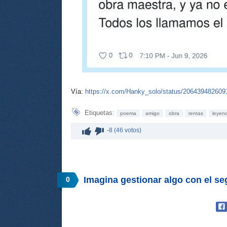
Vía:
https://x.com/Hanky_solo/status/20643948260
Etiquetas:
poema
amigo
obra
rentas
leyen
-8 (46 votos)
Imagina gestionar algo con el se
0