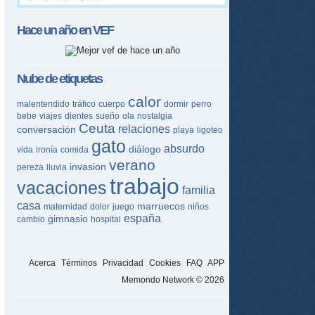
Hace un año en
VEF
Nube de etiquetas
calor
malentendido
tráfico
cuerpo
dormir
perro
bebe
viajes
dientes
sueño
ola
nostalgia
Ceuta
relaciones
conversación
playa
ligoteo
gato
absurdo
diálogo
vida
ironía
comida
verano
invasion
pereza
lluvia
trabajo
vacaciones
familia
casa
marruecos
maternidad
dolor
juego
niños
españa
gimnasio
cambio
hospital
Acerca
Términos
Privacidad
Cookies
FAQ
APP
Memondo Network © 2026