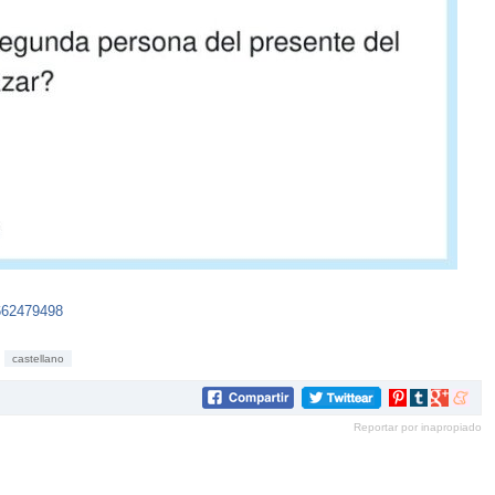
1662479498
castellano
Compartir
Compartir
Compartir
Compar
en
en
en
en
Reportar por inapropiado
Pinterest
tumblr
Google+
mene