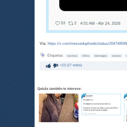
Vía:
https://x.com/messedupfoods/status/20474959
Etiquetas:
vecinos
niños
mensajes
verano
+23 (27 votos)
Quizás también te interese: