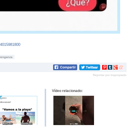
94015981800
venganza
Compartir
Compartir
Compartir
Compar
en
en
en
en
Reportar por inapropiado
Pinterest
tumblr
Google+
mene
Vídeo relacionado: