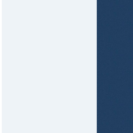
tir
ame