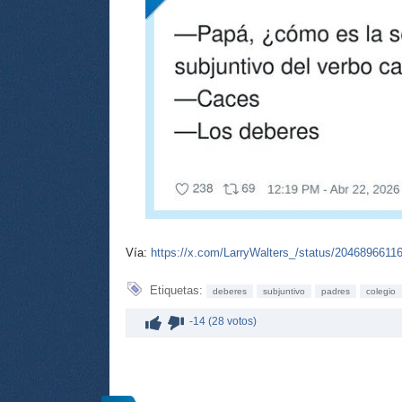
Vía:
https://x.com/LarryWalters_/status/204689661
Etiquetas:
deberes
subjuntivo
padres
colegio
-14 (28 votos)