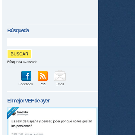
Búsqueda
Búsqueda avanzada
tir
ame
Facebook
RSS
Email
El mejor
VEF
de ayer