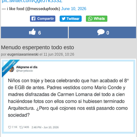
pic.twitter.com/QgeJ7k53SZ
— i like food (@messedupfoods)
June 10, 2026
6
0
Menudo esperpento todo esto
por
eugeniawaniewski
el 11 jun 2026, 10:26