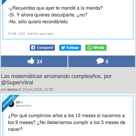
Básicamente, quiero que sufras recordando mi punto
de vista, por @T_Stockmann
por
erre
el 10 jun 2026, 15:53
24
0
Las matemáticas arruinando cumpleaños, por
@SuperViiral
por
alexia
el 10 jun 2026, 15:38