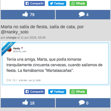
79
4
Marta no salía de fiesta, salía de cata, por
@Hanky_solo
por
crisngie
el 11 jun 2026, 09:40
18
0