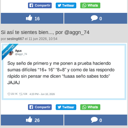
16
0
Si así te sientes bien..., por @aggn_74
por
sesling667
el 11 jun 2026, 10:54