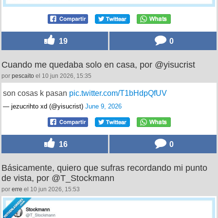
19
0
Cuando me quedaba solo en casa, por @yisucrist
por
pescaito
el 10 jun 2026, 15:35
son cosas k pasan
pic.twitter.com/T1bHdpQfUV
— jezucrihto xd (@yisucrist)
June 9, 2026
16
0