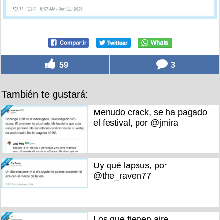
59
3
También te gustará:
Menudo crack, se ha pagado
el festival, por @jmira
Uy qué lapsus, por
@the_raven77
Los que tienen aire