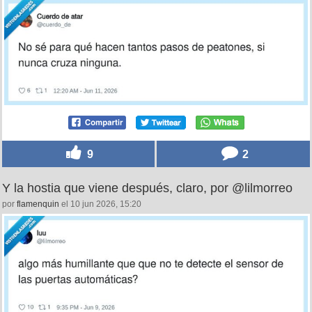
31
0
Son unas desagradecidas, por @cuerdo_de
por
kymeloss2
el 11 jun 2026, 11:14
9
2
Y la hostia que viene después, claro, por @lilmorreo
por
flamenquin
el 10 jun 2026, 15:20