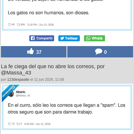
Los gatos leyendo esto: 'bueno, tampoco es para
tanto', por @DavidMorgaOfici
por
erre
el 11 jun 2026, 10:45
37
0
La fe ciega del que no abre los correos, por
@Massa_43
por
123despasito
el 11 jun 2026, 11:08