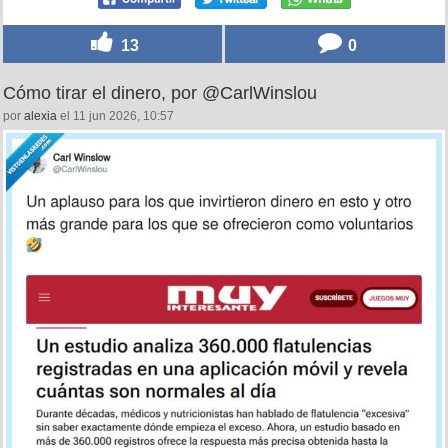
por
123dale
el 11 jun 2026, 10:47
"Silenciador":
Porque un hombre mostró cómo es el sonido real al disparar
un armar con silenciador puesto.
pic.twitter.com/R7nnDkLqFq
— Tendencias (@TTendenciaX)
June 10, 2026
13
0
Cómo tirar el dinero, por @CarlWinslou
por
alexia
el 11 jun 2026, 10:57