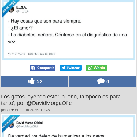
25
0
El amor es temporal, pero la diabetes es pa' toda la
vida, por @iLu_S_A
por
laviladrich
el 11 jun 2026, 11:30
22
0