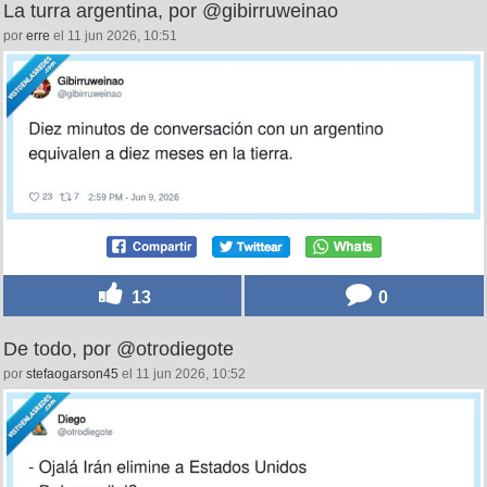
12
0
La turra argentina, por @gibirruweinao
por
erre
el 11 jun 2026, 10:51
13
0