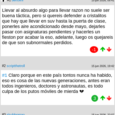
#1
bertolini
15 jun 2026, 09:41
Llevar al absurdo algo para llevar razon no suele ser
buena táctica, pero si quereis defender a cristalitos
que hay que llevar en suv hasta la puerta de clase,
ponerles aire acondicionado desde mayo, dejarles
pasar con asignaturas pendientes y hacerles un
fieston por acabar la eso, adelante, luego os quejareis
de que son subnormales perdidos.
-1
#2
scriptthetroll
15 jun 2026, 19:42
#1
Claro porque en este país tontos nunca ha habido,
eso es cosa de las nuevas generaciones, antes eran
todos ingenieros, doctores y astronautas, es todo
culpa de los putos móviles de mierda 💔
3
#3
skuldnornao
15 jun 2026, 22:07