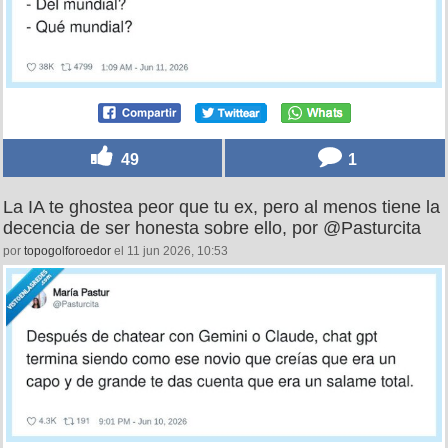
De todo, por @otrodiegote
por
stefaogarson45
el 11 jun 2026, 10:52
49
1
La IA te ghostea peor que tu ex, pero al menos tiene la
decencia de ser honesta sobre ello, por @Pasturcita
por
topogolforoedor
el 11 jun 2026, 10:53