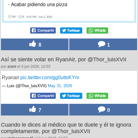
8
1
Así se siente volar en RyanAir, por @Thor_luisXVII
por
arare
el 3 jun 2026, 10:55
Ryanair
pic.twitter.com/gg0uttsKYm
— Luis (@Thor_luisXVII)
May 31, 2026
7
0
Cuando le dices al médico que te duele y él te ignora
completamente, por @Thor_luisXVII