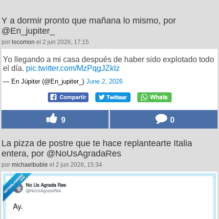
Y a dormir pronto que mañana lo mismo, por
@En_jupiter_
por
locomon
el 2 jun 2026, 17:15
Yo llegando a mi casa después de haber sido explotado todo
el día.
pic.twitter.com/MzPqgJZkIz
— En Júpiter (@En_jupiter_)
June 2, 2026
9
0
La pizza de postre que te hace replantearte Italia
entera, por @NoUsAgradaRes
por
michaelbuble
el 2 jun 2026, 15:34