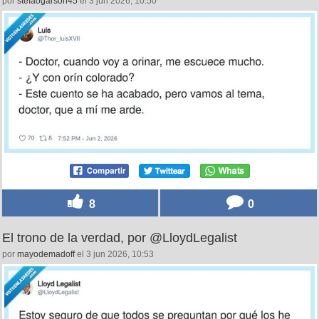
por
stefaogarson45
el 3 jun 2026, 10:50
8
0
El trono de la verdad, por @LloydLegalist
por
mayodemadoff
el 3 jun 2026, 10:53