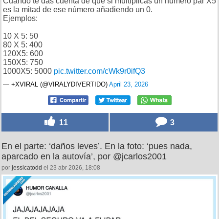
Cuando te das cuenta de que si multiplicas un número par X5
es la mitad de ese número añadiendo un 0.
Ejemplos:
10 X 5: 50
80 X 5: 400
120X5: 600
150X5: 750
1000X5: 5000
pic.twitter.com/cWk9r0ifQ3
— +XVIRAL (@VIRALYDIVERTIDO)
April 23, 2026
11
3
En el parte: ‘daños leves’. En la foto: ‘pues nada,
aparcado en la autovía’, por @jcarlos2001
por
jessicatodd
el 23 abr 2026, 18:08