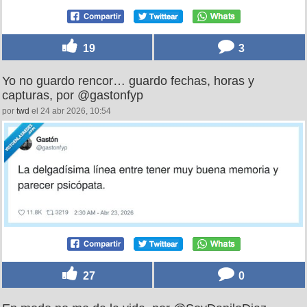
19
3
Yo no guardo rencor… guardo fechas, horas y
capturas, por @gastonfyp
por
twd
el 24 abr 2026, 10:54
27
0