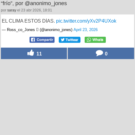
“frío”, por @anonimo_jones
por
saray
el 23 abr 2026, 18:01
EL CLIMA ESTOS DÍAS.
pic.twitter.com/yXv2P4UXok
— Ross_co_Jones  (@anonimo_jones)
April 23, 2026
11
0