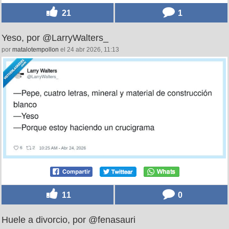
21
1
Yeso, por @LarryWalters_
por
matalotempollon
el 24 abr 2026, 11:13
11
0
Huele a divorcio, por @fenasauri