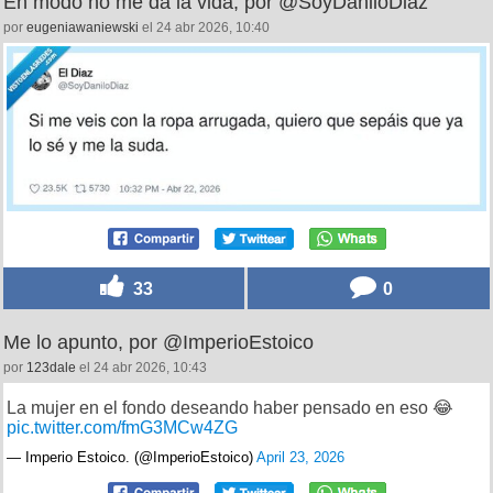
En modo no me da la vida, por @SoyDaniloDiaz
por
eugeniawaniewski
el 24 abr 2026, 10:40
33
0
Me lo apunto, por @ImperioEstoico
por
123dale
el 24 abr 2026, 10:43
La mujer en el fondo deseando haber pensado en eso 😂
pic.twitter.com/fmG3MCw4ZG
— Imperio Estoico. (@ImperioEstoico)
April 23, 2026